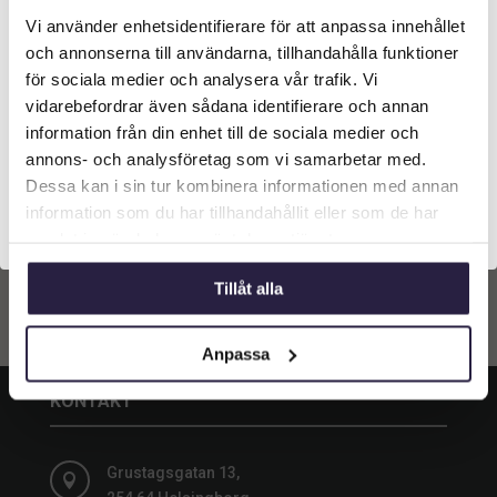
Vi använder enhetsidentifierare för att anpassa innehållet
Välkommen till Webflower
och annonserna till användarna, tillhandahålla funktioner
Palm | Konstgjord Areca
med äkta bark UV 340 cm
Vilken typ av kund är du? Du kan alltid justera ditt val
för sociala medier och analysera vår trafik. Vi
längst upp på sidan.
25549
kr
vidarebefordrar även sådana identifierare och annan
information från din enhet till de sociala medier och
Företagskund (exkl. moms)
annons- och analysföretag som vi samarbetar med.
Lägg till i
Dessa kan i sin tur kombinera informationen med annan
varukorg
information som du har tillhandahållit eller som de har
Privatkund (inkl. moms)
samlat in när du har använt deras tjänster.
Tillåt alla
Anpassa
KONTAKT
Grustagsgatan 13,
