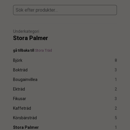
Underkategori
Stora Palmer
gå tillbaka till
Stora Träd
Björk
8
Bokträd
3
Bougainvillea
1
Ekträd
2
Fikusar
3
Kaffeträd
2
Körsbärsträd
5
Stora Palmer
1