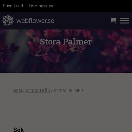
Privatkund
Företagskund
Stora Palmer
HEM
/
STORA TRÄD
/ STORA PALMER
Sök