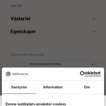
mer
(
5
)
Växtarter
Palm
1
Egenskaper
Återvunnet material
1
UV
1
Endast ett sökresultat
Samtycke
Information
Om
Denna webbplats använder cookies