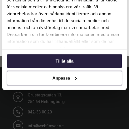
Från:
Vilken typ av kund är du? Du kan alltid justera ditt val
för sociala medier och analysera vår trafik. Vi
längst upp på sidan.
vidarebefordrar även sådana identifierare och annan
Lägg till i
information från din enhet till de sociala medier och
varukorg
Företagskund (exkl. moms)
annons- och analysföretag som vi samarbetar med.
Dessa kan i sin tur kombinera informationen med annan
information som du har tillhandahållit eller som de har
Privatkund (inkl. moms)
samlat in när du har använt deras tjänster.
Tillåt alla
KONTAKT
Anpassa
Grustagsgatan 13,

254 64 Helsingborg

042-33 00 20

info@webflower.se