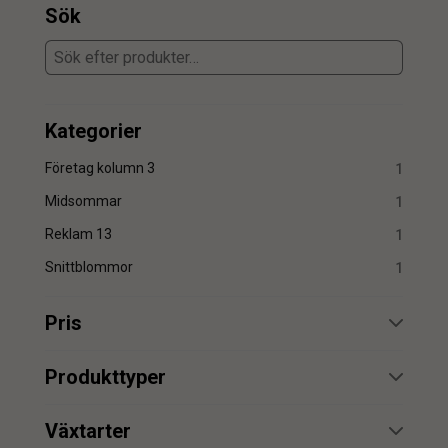
Sök
Kategorier
Företag kolumn 3
1
Midsommar
1
Reklam 13
1
Snittblommor
1
Pris
min.
max.
Produkttyper
konstblommor
1
Växtarter
konstgjorda sommarblommor
1