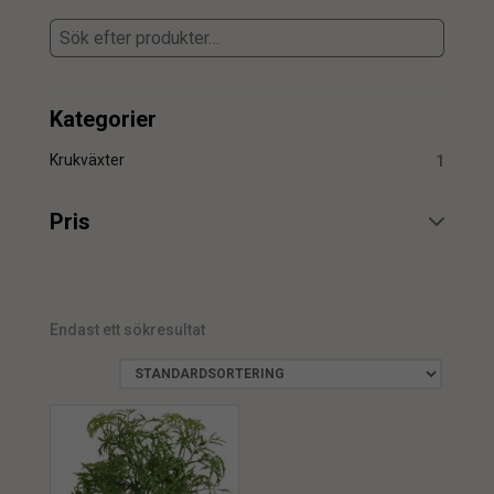
Kategorier
Krukväxter
1
Pris
min.
max.
Endast ett sökresultat
min.
max.