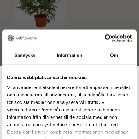
Ming Aralia | Konstgjord
Krukväxt Grön UV 37 cm
299
kr
Från:
Samtycke
Information
Om
Lägg till i
varukorg
Denna webbplats använder cookies
Vi använder enhetsidentifierare för att anpassa innehållet
Välkommen till Webflower
och annonserna till användarna, tillhandahålla funktioner
Vilken typ av kund är du? Du kan alltid justera ditt val
för sociala medier och analysera vår trafik. Vi
längst upp på sidan.
vidarebefordrar även sådana identifierare och annan
information från din enhet till de sociala medier och
Företagskund (exkl. moms)
annons- och analysföretag som vi samarbetar med.
Dessa kan i sin tur kombinera informationen med annan
KONTAKT