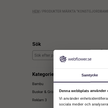
HEM
/ PRODUKTER MÄRKTA ”KONSTGJORDBAM
Sök
Enda
Kategorier
Samtycke
Bambu
1
Denna webbplats använder 
Buskar & Gröna träd
1
Vi använder enhetsidentifierar
Reklam 3
1
sociala medier och analysera 