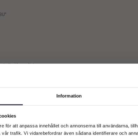
BU”
st ett sökresultat
Information
Välkommen till Webflower
Vilken typ av kund är du? Du kan alltid justera ditt val längst upp
cookies
på sidan.
e för att anpassa innehållet och annonserna till användarna, tillh
vår trafik. Vi vidarebefordrar även sådana identifierare och anna