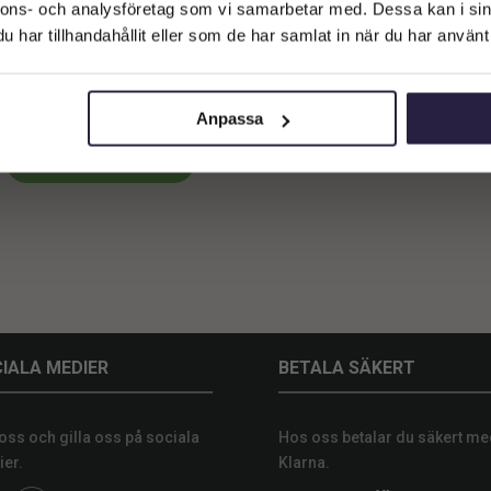
Företagskund (exkl. moms)
nnons- och analysföretag som vi samarbetar med. Dessa kan i sin
har tillhandahållit eller som de har samlat in när du har använt 
Privatkund (inkl. moms)
bu | Konstgjord Högklassig New
Bambu Grön UV 200 cm
4959
kr
Från:
Anpassa
Lägg till i varukorg
IALA MEDIER
BETALA SÄKERT
 oss och gilla oss på sociala
Hos oss betalar du säkert me
er.
Klarna.