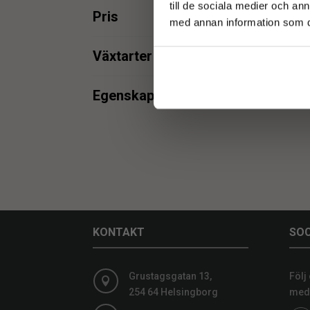
till de sociala medier och a
Pris
med annan information som du 
Bam
min.
max.
Växtarter
Bambu
1
Egenskaper
UV
1
min.
max.
KONTAKT
SOC
Grustagsgatan 13,
Följ

254 64 Helsingborg
medi