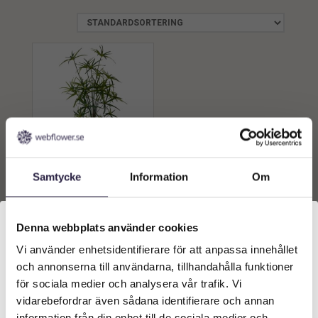
Samtycke
Information
Om
Cyperus | Konstgjord
Grön 170 cm
3159
kr
Från:
Denna webbplats använder cookies
Vi använder enhetsidentifierare för att anpassa innehållet
Välkommen till Webflower
Lägg till i
och annonserna till användarna, tillhandahålla funktioner
varukorg
Vilken typ av kund är du? Du kan alltid justera ditt val
för sociala medier och analysera vår trafik. Vi
längst upp på sidan.
vidarebefordrar även sådana identifierare och annan
information från din enhet till de sociala medier och