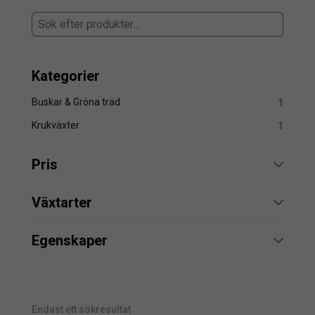
Kategorier
Buskar & Gröna träd
1
Krukväxter
1
Pris
min.
max.
Växtarter
Cyperus
1
Egenskaper
UV
1
min.
max.
Endast ett sökresultat