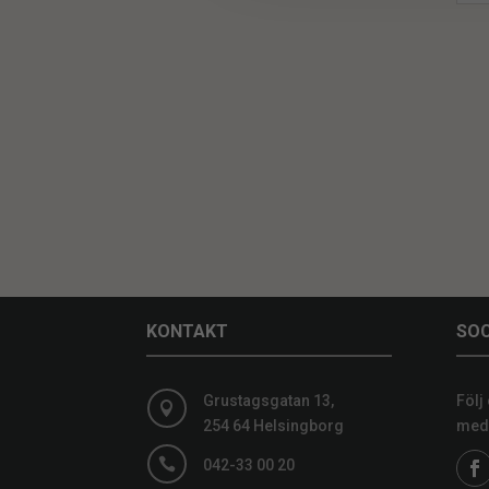
KONTAKT
SOC
Grustagsgatan 13,
Följ

254 64 Helsingborg
medi

042-33 00 20