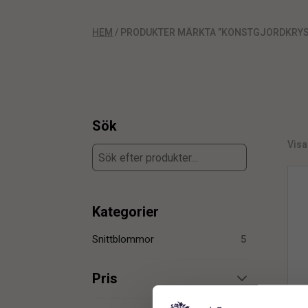
HEM
/ PRODUKTER MÄRKTA ”KONSTGJORDKRY
Sök
Visar
Kategorier
Snittblommor
5
Pris