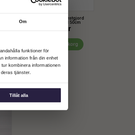
d
Krysantemum | Konstgjord
Om
cm
Snittblomma Röd 50cm
69
kr
Från:
Lägg till i varukorg
andahålla funktioner för
n information från din enhet
 tur kombinera informationen
deras tjänster.
Tillåt alla