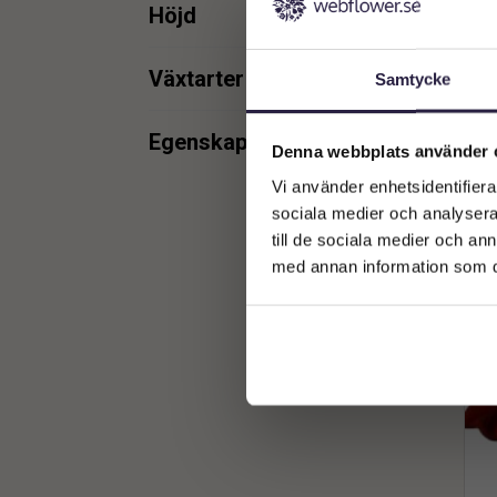
min.
max.
Höjd
min.
max.
Växtarter
Samtycke
Sni
Krysantemum
4
min.
max.
Egenskaper
Denna webbplats använder 
UV
3
Vi använder enhetsidentifierar
min.
max.
sociala medier och analysera 
till de sociala medier och a
med annan information som du 