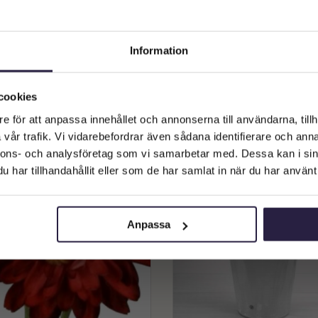
Krysantemum | Konstgjord
Krysantemum | Konstgjor
Information
ttblomma -Röd -Orange UV 68 cm
Snittblomma -Röd UV 68
299
kr
299
kr
Välkommen till Webflower
Från:
Från:
Vilken typ av kund är du? Du kan alltid justera ditt val längst upp
cookies
Lägg till i varukorg
Lägg till i varukorg
på sidan.
e för att anpassa innehållet och annonserna till användarna, tillh
vår trafik. Vi vidarebefordrar även sådana identifierare och anna
Företagskund (exkl. moms)
nnons- och analysföretag som vi samarbetar med. Dessa kan i sin
har tillhandahållit eller som de har samlat in när du har använt 
Privatkund (inkl. moms)
Anpassa