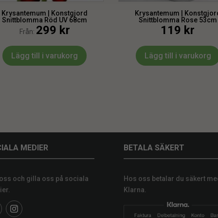
Krysantemum | Konstgjord
Krysantemum | Konstgjor
Snittblomma Röd UV 68cm
Snittblomma Rose 53cm
299
kr
119
kr
Från:
Lägg till i varukorg
Lägg till i varukorg
IALA MEDIER
BETALA SÄKERT
 oss och gilla oss på sociala
Hos oss betalar du säkert me
er.
Klarna.