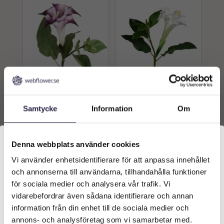
Spikklubba | Konstgjord
Spikklubba | Konstgjord
Snittblomma Lila UV-
Snittblomma Vit UV-
Samtycke
Information
Om
beständig 53 cm
beständig 53 cm
229
kr
229
kr
Från:
Från:
Denna webbplats använder cookies
Lägg till i
Lägg till i
varukorg
varukorg
Vi använder enhetsidentifierare för att anpassa innehållet
Välkommen till Webflower
och annonserna till användarna, tillhandahålla funktioner
Vilken typ av kund är du? Du kan alltid justera ditt val
för sociala medier och analysera vår trafik. Vi
längst upp på sidan.
vidarebefordrar även sådana identifierare och annan
information från din enhet till de sociala medier och
Företagskund (exkl. moms)
annons- och analysföretag som vi samarbetar med.