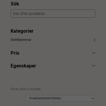
Sök
Kategorier
Snittblommor
2
Pris
min.
max.
Egenskaper
UV
2
Visar alla 2 resultat
min.
max.