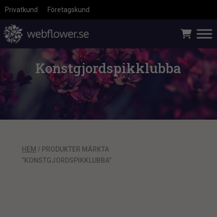
Privatkund
Företagskund
Konstgjordspikklubba
HEM
/ PRODUKTER MÄRKTA
”KONSTGJORDSPIKKLUBBA”