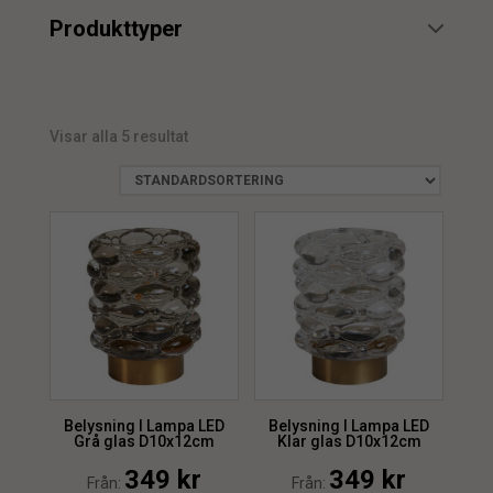
min.
max.
Produkttyper
Dekoration
2
min.
max.
Visar alla 5 resultat
min.
max.
Belysning l Lampa LED
Belysning l Lampa LED
Grå glas D10x12cm
Klar glas D10x12cm
349
kr
349
kr
Från:
Från: