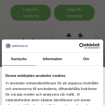
Lägg till i
Lägg till i
varukorg
varukorg
Samtycke
Information
Om
Denna webbplats använder cookies
Dekoration | Metallhållare
Dekoration | Metallhållare
med Clip Antik Mässing
med Clip Antik Mässing
11x27cm
11x35cm
Vi använder enhetsidentifierare för att anpassa innehållet
Välkommen till Webflower
169
kr
199
kr
Från:
Från:
och annonserna till användarna, tillhandahålla funktioner
Vilken typ av kund är du? Du kan alltid justera ditt val
för sociala medier och analysera vår trafik. Vi
längst upp på sidan.
Lägg till i
Lägg till i
vidarebefordrar även sådana identifierare och annan