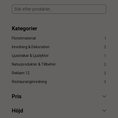
Kategorier
Floristmaterial
1
Inredning & Dekoration
3
Ljusstakar & Ljuslyktor
1
Naturprodukter & Tillbehör
3
Reklam 12
3
Restauranginredning
3
Pris
min.
max.
Höjd