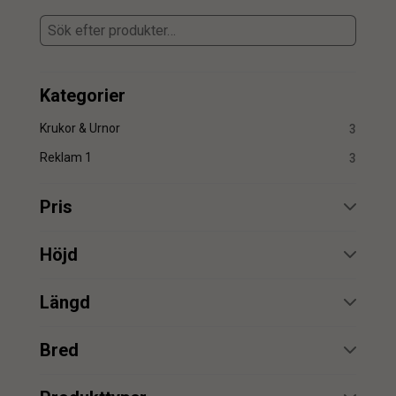
Kategorier
Krukor & Urnor
3
Reklam 1
3
Pris
min.
max.
Höjd
min.
max.
Längd
min.
max.
min.
max.
Bred
min.
max.
min.
max.