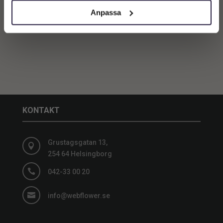
Lägg till i
Anpassa
varukorg
KONTAKT
Grustagsgatan 13,

254 64 Helsingborg

042-33 00 20

info@webflower.se