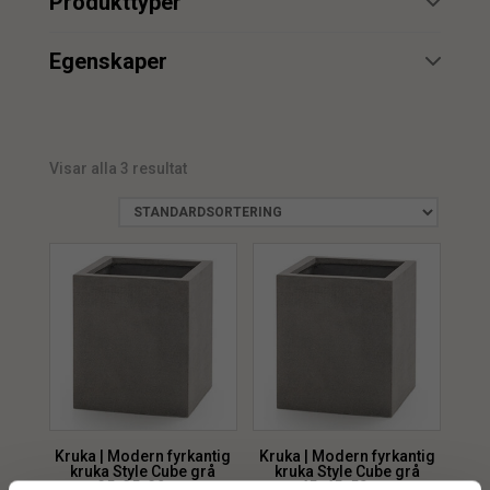
Produkttyper
Betongkruka
1
min.
max.
Egenskaper
Designkruka
1
UV
3
fyrkantig kruka
min.
max.
1
Vattenbeständig
3
Kruka
1
Visar alla 3 resultat
Planteringskruka
1
utekruka
1
Kruka | Modern fyrkantig
Kruka | Modern fyrkantig
kruka Style Cube grå
kruka Style Cube grå
35x35x39cm
45x45x50 cm