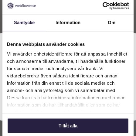
2149
kr
2969
kr
Lägg till i
Lägg till i
Samtycke
Information
Om
varukorg
varukorg
Denna webbplats använder cookies
Vi använder enhetsidentifierare för att anpassa innehållet
Välkommen till Webflower
och annonserna till användarna, tillhandahålla funktioner
Vilken typ av kund är du? Du kan alltid justera ditt val
för sociala medier och analysera vår trafik. Vi
längst upp på sidan.
vidarebefordrar även sådana identifierare och annan
information från din enhet till de sociala medier och
Företagskund (exkl. moms)
annons- och analysföretag som vi samarbetar med.
Dessa kan i sin tur kombinera informationen med annan
information som du har tillhandahållit eller som de har
Privatkund (inkl. moms)
Stor grå fyrkantig kruka
Style Cube – Modern
samlat in när du har använt deras tjänster.
design
5309
kr
Tillåt alla