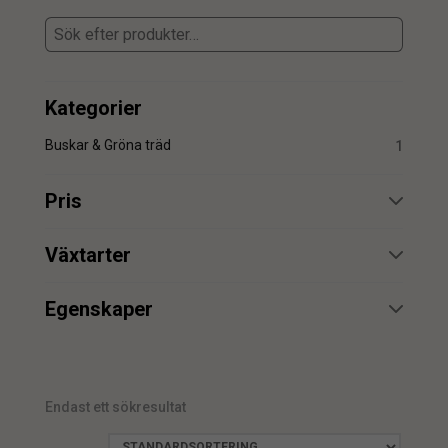
Kategorier
Buskar & Gröna träd
1
Pris
min.
max.
Växtarter
Fikus
1
Egenskaper
Äkta stam
1
min.
max.
UV
1
Endast ett sökresultat