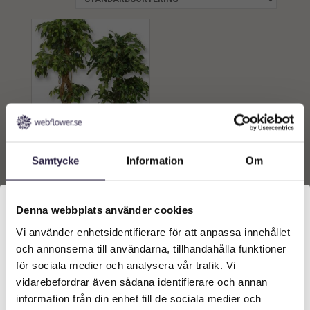
Fikus | Konstgjord Fikus
Samtycke
Information
Om
äkta flätat stam UV 110 cm
2559
kr
Från:
Denna webbplats använder cookies
Lägg till i
Vi använder enhetsidentifierare för att anpassa innehållet
Välkommen till Webflower
varukorg
och annonserna till användarna, tillhandahålla funktioner
Vilken typ av kund är du? Du kan alltid justera ditt val
för sociala medier och analysera vår trafik. Vi
längst upp på sidan.
vidarebefordrar även sådana identifierare och annan
information från din enhet till de sociala medier och