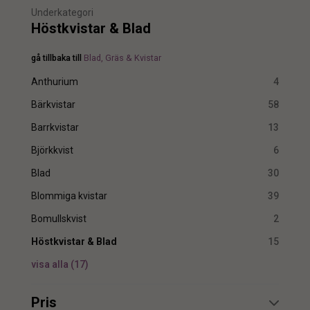
Underkategori
Höstkvistar & Blad
gå tillbaka till
Blad, Gräs & Kvistar
Anthurium
4
Bärkvistar
58
Barrkvistar
13
Björkkvist
6
Blad
30
Blommiga kvistar
39
Bomullskvist
2
Höstkvistar & Blad
15
visa alla
(
17
)
Pris