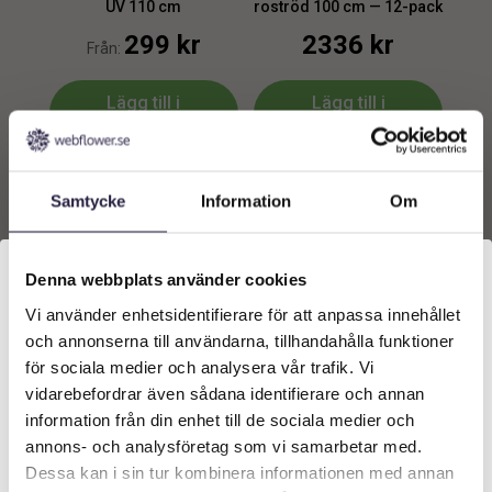
UV 110 cm
roströd 100 cm — 12-pack
299
kr
2336
kr
Från:
Lägg till i
Lägg till i
varukorg
varukorg
Samtycke
Information
Om
Denna webbplats använder cookies
Vi använder enhetsidentifierare för att anpassa innehållet
Välkommen till Webflower
och annonserna till användarna, tillhandahålla funktioner
Vilken typ av kund är du? Du kan alltid justera ditt val
för sociala medier och analysera vår trafik. Vi
längst upp på sidan.
vidarebefordrar även sådana identifierare och annan
Eucalyptus | Konstgjord
Eucalyptus | Konstgjord
information från din enhet till de sociala medier och
Kvist Grön 60 cm
kvist orange 79 cm
Företagskund (exkl. moms)
annons- och analysföretag som vi samarbetar med.
79
kr
79
kr
Från:
Från:
Dessa kan i sin tur kombinera informationen med annan