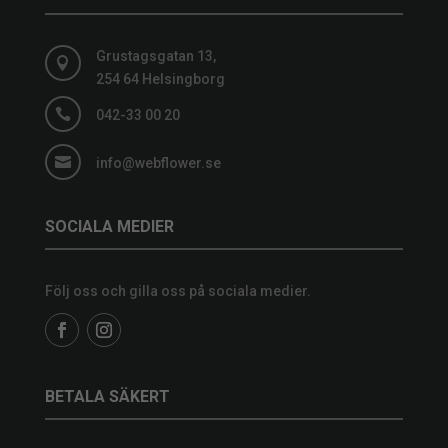
Grustagsgatan 13,

254 64 Helsingborg

042-33 00 20

info@webflower.se
SOCIALA MEDIER
Följ oss och gilla oss på sociala medier.
BETALA SÄKERT