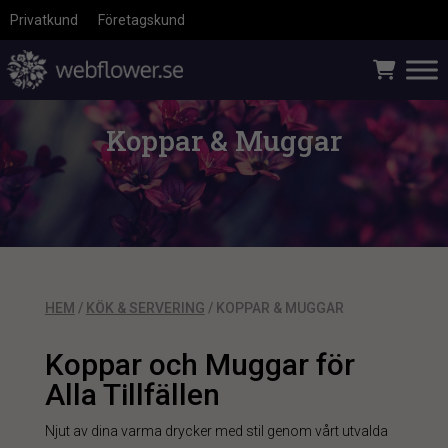
Privatkund
Företagskund
Koppar & Muggar
HEM
/
KÖK & SERVERING
/ KOPPAR & MUGGAR
Koppar och Muggar för
Alla Tillfällen
Njut av dina varma drycker med stil genom vårt utvalda