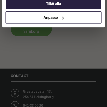
Mugg | LEO Kopp M, Vit
Tillåt alla
Ø10xH10 cm — 6-pack
649
kr
Anpassa
Lägg till i
varukorg
KONTAKT
Grustagsgatan 13,

254 64 Helsingborg

042-33 00 20