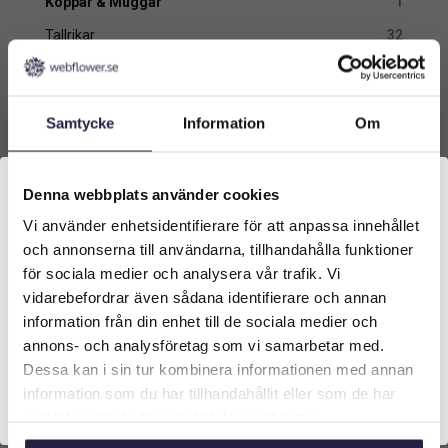
Koppar & Muggar
1
Tallrikar
32
Produkttyper
Samtycke
Information
Om
Mugg
1
Endast ett sökresultat
Denna webbplats använder cookies
Vi använder enhetsidentifierare för att anpassa innehållet
Välkommen till Webflower
och annonserna till användarna, tillhandahålla funktioner
Vilken typ av kund är du? Du kan alltid justera ditt val
för sociala medier och analysera vår trafik. Vi
längst upp på sidan.
vidarebefordrar även sådana identifierare och annan
information från din enhet till de sociala medier och
Företagskund (exkl. moms)
annons- och analysföretag som vi samarbetar med.
Dessa kan i sin tur kombinera informationen med annan
information som du har tillhandahållit eller som de har
Privatkund (inkl. moms)
samlat in när du har använt deras tjänster.