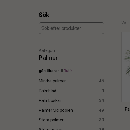
Sök
Visa
Kategori
Palmer
gå tillbaka till
Butik
Mindre palmer
46
Palmblad
9
Palmbuskar
34
Pa
Palmer vid poolen
49
Stora palmer
30
Större palmer
38