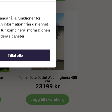
andahålla funktioner för
n information från din enhet
 tur kombinera informationen
deras tjänster.
Tillåt alla
 cm
Palm | Date Dadel Washingtonia 400
cm
23199
kr
Lägg till i varukorg