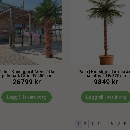
Palm | Konstgjord Areca äkta
Palm | Konstgjord Areca äk
palmbark Grön UV 400 cm
palmfaser UV 320 cm
26799
kr
9849
kr
Lägg till i varukorg
Lägg till i varukorg
1
2
3
4
…
6
7
8