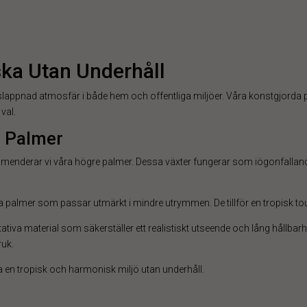
ka Utan Underhåll
vslappnad atmosfär i både hem och offentliga miljöer. Våra konstgjorda 
 val.
a Palmer
menderar vi våra högre palmer. Dessa växter fungerar som iögonfallande
 palmer som passar utmärkt i mindre utrymmen. De tillför en tropisk tou
tativa material som säkerställer ett realistiskt utseende och lång hållb
ruk.
a en tropisk och harmonisk miljö utan underhåll.