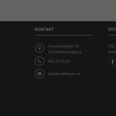
KONTAKT
SOC
Grustagsgatan 13,
Följ

254 64 Helsingborg
medi

042-33 00 20

info@webflower.se