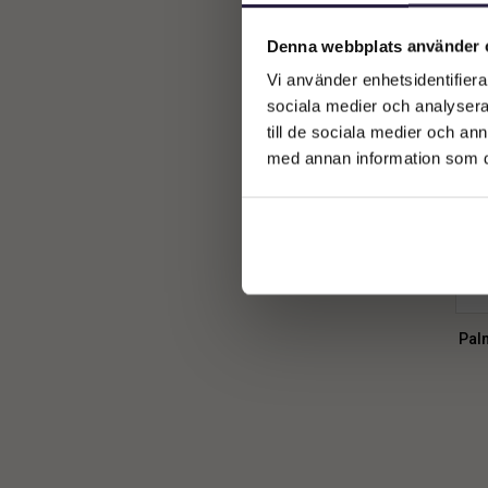
kotte palm
1
Denna webbplats använder 
visa alla
(
15
)
Vi använder enhetsidentifierar
sociala medier och analysera 
till de sociala medier och a
med annan information som du 
Pal