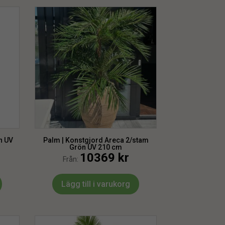
n UV
Palm | Konstgjord Areca 2/stam
Grön UV 210 cm
10369
kr
Från:
Lägg till i varukorg