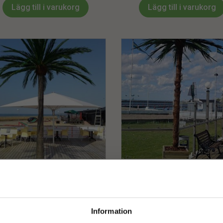
Lägg till i varukorg
Lägg till i varukorg
Palm | Daddel- Date Jate
Palm | Dadel Revoluta Stampa
Glasfiberstam 500 cm
cm
18794
kr
12092
kr
Information
Lägg till i varukorg
Lägg till i varukorg