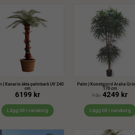
 | Kanarie äkta palmbark UV 240
Palm | Konstgjord Aralia Grö
cm
170 cm
6199
kr
4249
kr
Från:
Lägg till i varukorg
Lägg till i varukorg