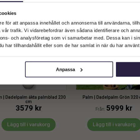
Välkommen till Webflower
Vilken typ av kund är du? Du kan alltid justera ditt val längst upp
cookies
på sidan.
e för att anpassa innehållet och annonserna till användarna, tillh
vår trafik. Vi vidarebefordrar även sådana identifierare och anna
Företagskund (exkl. moms)
nnons- och analysföretag som vi samarbetar med. Dessa kan i sin
har tillhandahållit eller som de har samlat in när du har använt 
Privatkund (inkl. moms)
Anpassa
m | Dadelpalm äkta palmblad 230
Palm | Dadelpalm Grön 320
cm
3579
kr
5999
kr
Från:
Lägg till i varukorg
Lägg till i varukorg