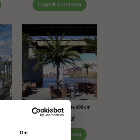
Lägg till i varukorg
lm 400
Palm | Dadel/Date Jate 600 cm
21849
kr
Om
Lägg till i varukorg