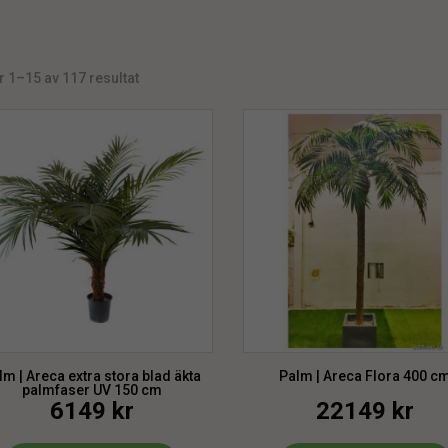
r 1–15 av 117 resultat
lm | Areca extra stora blad äkta
Palm | Areca Flora 400 c
palmfaser UV 150 cm
6149
kr
22149
kr