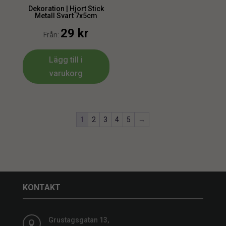
Dekoration | Hjort Stick
Metall Svart 7x5cm
29
kr
Från:
Lägg till i
varukorg
1
2
3
4
5
→
KONTAKT
Grustagsgatan 13,
