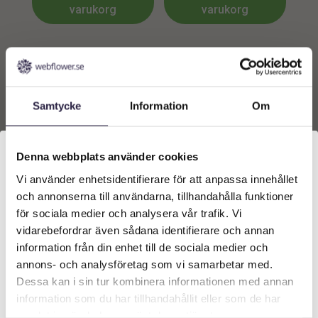
varukorg
varukorg
Samtycke
Information
Om
Denna webbplats använder cookies
Vi använder enhetsidentifierare för att anpassa innehållet
Välkommen till Webflower
Band | Dubbelsatin Röd
Band | Sammet
och annonserna till användarna, tillhandahålla funktioner
25mm, 50m
Mörkröd/Guld 25mm,10m
Vilken typ av kund är du? Du kan alltid justera ditt val
för sociala medier och analysera vår trafik. Vi
längst upp på sidan.
379
kr
309
kr
vidarebefordrar även sådana identifierare och annan
information från din enhet till de sociala medier och
Företagskund (exkl. moms)
Lägg till i
Lägg till i
annons- och analysföretag som vi samarbetar med.
Dessa kan i sin tur kombinera informationen med annan
varukorg
varukorg
information som du har tillhandahållit eller som de har
Privatkund (inkl. moms)
samlat in när du har använt deras tjänster.