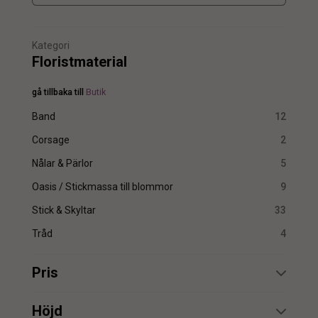
Kategori
Floristmaterial
gå tillbaka till
Butik
Band
12
Corsage
2
Nålar & Pärlor
5
Oasis / Stickmassa till blommor
9
Stick & Skyltar
33
Tråd
4
Pris
min.
max.
Höjd