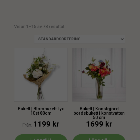
Magnolia
1
Ljus
1
UV
6
Pion
2
Ljusmanschett
3
Vattenbeständig
13
Rosenknopp
6
Uthyrning
3
Visar 1–15 av 78 resultat
Tulpan
1
Bukett | Blombukett Lyx
Bukett | Konstgjord
10st 80cm
bordsbukett i konstvatten
50 cm
1199
kr
1699
kr
Från: