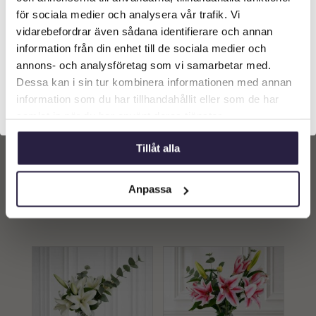
Vilken typ av kund är du? Du kan alltid justera ditt val
för sociala medier och analysera vår trafik. Vi
längst upp på sidan.
vidarebefordrar även sådana identifierare och annan
information från din enhet till de sociala medier och
Företagskund (exkl. moms)
annons- och analysföretag som vi samarbetar med.
Dessa kan i sin tur kombinera informationen med annan
information som du har tillhandahållit eller som de har
Privatkund (inkl. moms)
Bukett | Konstgjord mix
Bukett | Konstgjord mix
samlat in när du har använt deras tjänster.
blå 45cm
gul 45cm
899
kr
579
kr
Tillåt alla
Lägg till i
Lägg till i
Anpassa
varukorg
varukorg