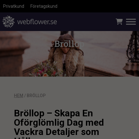
Privatkund
Företagskund
Bröllop
HEM
/ BRÖLLOP
Bröllop – Skapa En
Oförglömlig Dag med
Vackra Detaljer som