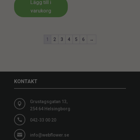
Lägg till i
varukorg
1
2
3
4
5
6
→
KONTAKT
Grustagsgatan 13,

254 64 Helsingborg

042-33 00 20

info@webflower.se