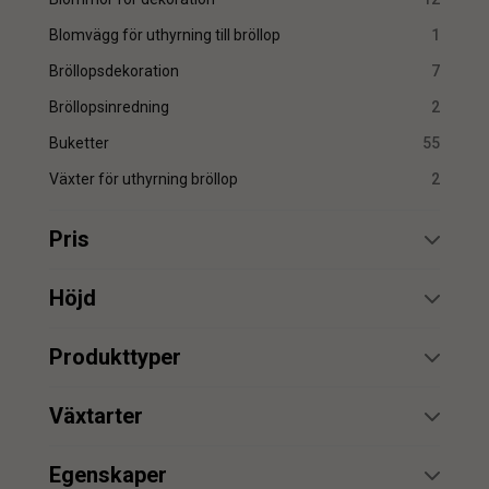
Blomvägg för uthyrning till bröllop
1
Bröllopsdekoration
7
Bröllopsinredning
2
Buketter
55
Växter för uthyrning bröllop
2
Pris
min.
max.
Höjd
min.
max.
Produkttyper
Bröllop
1
min.
max.
Växtarter
Bukett
37
Lingonris
1
Fjäril
min.
max.
1
Egenskaper