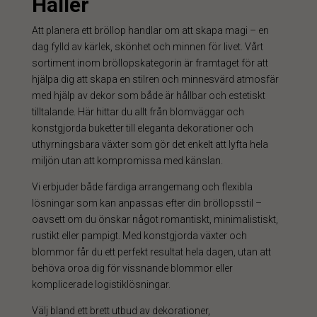
Håller
Att planera ett bröllop handlar om att skapa magi – en
dag fylld av kärlek, skönhet och minnen för livet. Vårt
sortiment inom bröllopskategorin är framtaget för att
hjälpa dig att skapa en stilren och minnesvärd atmosfär
med hjälp av dekor som både är hållbar och estetiskt
tilltalande. Här hittar du allt från blomväggar och
konstgjorda buketter till eleganta dekorationer och
uthyrningsbara växter som gör det enkelt att lyfta hela
miljön utan att kompromissa med känslan.
Vi erbjuder både färdiga arrangemang och flexibla
lösningar som kan anpassas efter din bröllopsstil –
oavsett om du önskar något romantiskt, minimalistiskt,
rustikt eller pampigt. Med konstgjorda växter och
blommor får du ett perfekt resultat hela dagen, utan att
behöva oroa dig för vissnande blommor eller
komplicerade logistiklösningar.
Välj bland ett brett utbud av dekorationer,