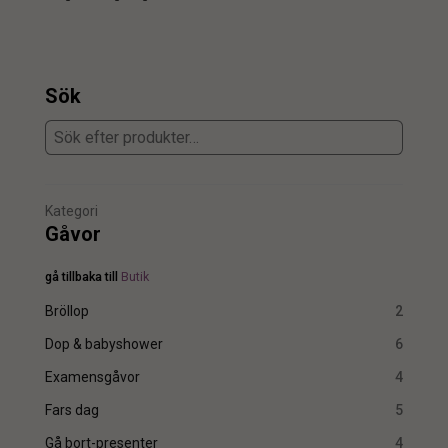
Sök
Kategori
Gåvor
gå tillbaka till
Butik
Bröllop
2
Dop & babyshower
6
Examensgåvor
4
Fars dag
5
Gå bort-presenter
4