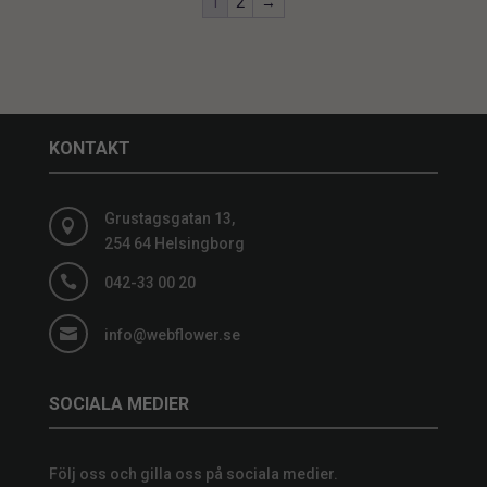
1
2
→
KONTAKT
Grustagsgatan 13,

254 64 Helsingborg

042-33 00 20

info@webflower.se
SOCIALA MEDIER
Följ oss och gilla oss på sociala medier.