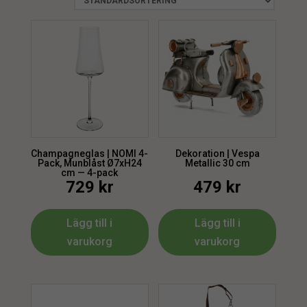
Häst
1
Inredning
1
mer
(
5
)
Champagneglas | NOMI 4-
Dekoration | Vespa
Pack, Munblåst Ø7xH24
Metallic 30 cm
cm — 4-pack
729
kr
479
kr
Lägg till i
Lägg till i
varukorg
varukorg