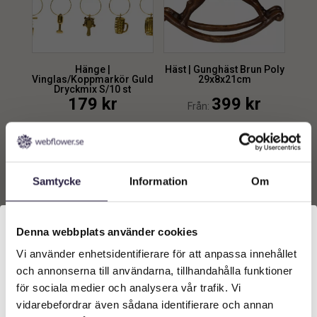
Hänge |
Häst | Gunghäst Brun Poly
Vinglas/Koppmarkör Guld
29x8x21cm
Dryckmix S/10 st
179
kr
399
kr
Från:
Lägg till i
Lägg till i
varukorg
varukorg
Samtycke
Information
Om
Denna webbplats använder cookies
Vi använder enhetsidentifierare för att anpassa innehållet
Välkommen till Webflower
och annonserna till användarna, tillhandahålla funktioner
Vilken typ av kund är du? Du kan alltid justera ditt val
för sociala medier och analysera vår trafik. Vi
längst upp på sidan.
vidarebefordrar även sådana identifierare och annan