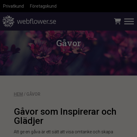
Privatkund
Företagskund
Gåvor
HEM
/ GÅVOR
Gåvor som Inspirerar och
Glädjer
Att ge en gåva är ett sätt att visa omtanke och skapa