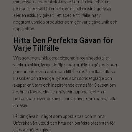
minnesvärda ögonblick. Oavsett om du letar efter en
personlig present till en vän, en stilfull inredningsdetalj
eller en exklusiv gåva till ett speciellt tillfälle, har vi
noggrant utvalda produkter som gör varje gåva unik och
uppskattad.
Hitta Den Perfekta Gåvan för
Varje Tillfälle
Vårt sortiment inkluderar eleganta inredningsdetaljer,
vackra textilier, lyxiga doftljus och praktiska gåvoset som
passar både små och stora tillfällen. Välj mellan tidlösa
klassiker och trendiga nyheter som sprider glädje och
skapar en varm och inspirerande atmosfär. Oavsett om
det är en födelsedag, en inflyttningspresent eller en
omtänksam överraskning, har vi gåvor som passar alla
smaker.
Låt din gåva bli något som uppskattas och minns.
Utforska vårt utbud och hitta den perfekta presenten för
att göra någon glad!