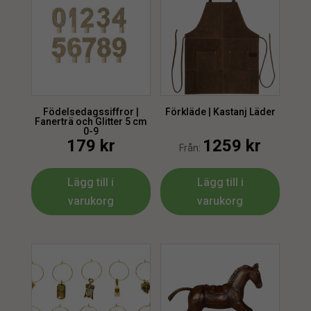
Födelsedagssiffror |
Förkläde | Kastanj Läder
Fanerträ och Glitter 5 cm
0-9
179
kr
1259
kr
Från:
Lägg till i
Lägg till i
varukorg
varukorg