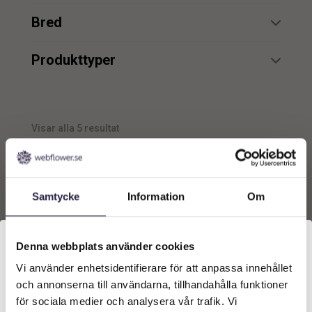
min.
max.
min.
max.
Bred
min.
max.
min.
max.
Produkttyper
Belysning
5
min.
max.
Visar alla 5 resultat
min.
max.
Samtycke
Information
Om
Denna webbplats använder cookies
Vi använder enhetsidentifierare för att anpassa innehållet
Välkommen till Webflower
och annonserna till användarna, tillhandahålla funktioner
Vilken typ av kund är du? Du kan alltid justera ditt val
för sociala medier och analysera vår trafik. Vi
längst upp på sidan.
Belysning | Golvlampa
Belysning | Golvlampa