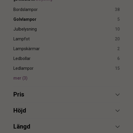
Bordslampor
38
Golvlampor
5
Julbelysning
10
Lampfot
20
Lampskärmar
2
Ledbollar
6
Ledlampor
15
mer
(
3
)
Pris
min.
max.
Höjd
min.
max.
Längd