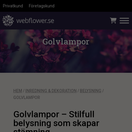
Privatkund
Företagskund
Golvlampor
HEM
/
INREDNING & DEKORATION
/
BELYSNING
/
GOLVLAMPOR
Golvlampor – Stilfull
belysning som skapar
stämning