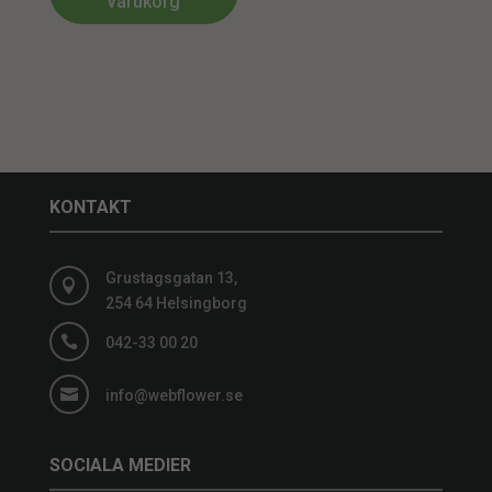
varukorg
KONTAKT
Grustagsgatan 13,

254 64 Helsingborg

042-33 00 20

info@webflower.se
SOCIALA MEDIER