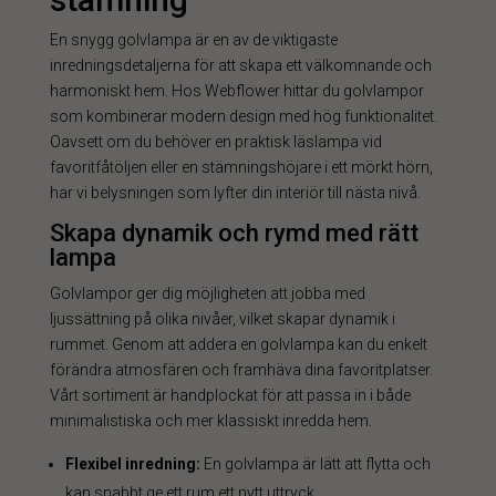
En snygg golvlampa är en av de viktigaste
inredningsdetaljerna för att skapa ett välkomnande och
harmoniskt hem. Hos Webflower hittar du golvlampor
som kombinerar modern design med hög funktionalitet.
Oavsett om du behöver en praktisk läslampa vid
favoritfåtöljen eller en stämningshöjare i ett mörkt hörn,
har vi belysningen som lyfter din interiör till nästa nivå.
Skapa dynamik och rymd med rätt
lampa
Golvlampor ger dig möjligheten att jobba med
ljussättning på olika nivåer, vilket skapar dynamik i
rummet. Genom att addera en golvlampa kan du enkelt
förändra atmosfären och framhäva dina favoritplatser.
Vårt sortiment är handplockat för att passa in i både
minimalistiska och mer klassiskt inredda hem.
Flexibel inredning:
En golvlampa är lätt att flytta och
kan snabbt ge ett rum ett nytt uttryck.