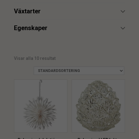
Belysning
6
min.
max.
Växtarter
Gran
2
min.
max.
Egenskaper
Vattenbeständig
2
Visar alla 10 resultat