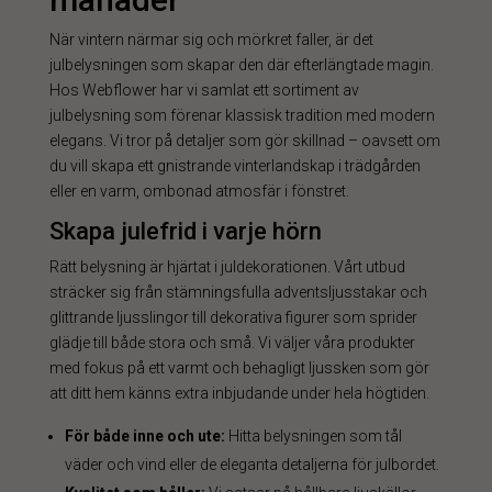
När vintern närmar sig och mörkret faller, är det
julbelysningen som skapar den där efterlängtade magin.
Hos Webflower har vi samlat ett sortiment av
julbelysning som förenar klassisk tradition med modern
elegans. Vi tror på detaljer som gör skillnad – oavsett om
du vill skapa ett gnistrande vinterlandskap i trädgården
eller en varm, ombonad atmosfär i fönstret.
Skapa julefrid i varje hörn
Rätt belysning är hjärtat i juldekorationen. Vårt utbud
sträcker sig från stämningsfulla adventsljusstakar och
glittrande ljusslingor till dekorativa figurer som sprider
glädje till både stora och små. Vi väljer våra produkter
med fokus på ett varmt och behagligt ljussken som gör
att ditt hem känns extra inbjudande under hela högtiden.
För både inne och ute:
Hitta belysningen som tål
väder och vind eller de eleganta detaljerna för julbordet.