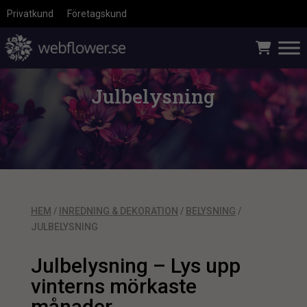
Privatkund
Företagskund
Julbelysning
HEM
/
INREDNING & DEKORATION
/
BELYSNING
/
JULBELYSNING
Julbelysning – Lys upp
vinterns mörkaste
månader