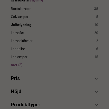
gå tillbaka till
Belysning
Bordslampor
38
Golvlampor
5
Julbelysning
10
Lampfot
20
Lampskärmar
2
Ledbollar
6
Ledlampor
15
mer
(
3
)
Pris
min.
max.
Höjd
min.
max.
Produkttyper