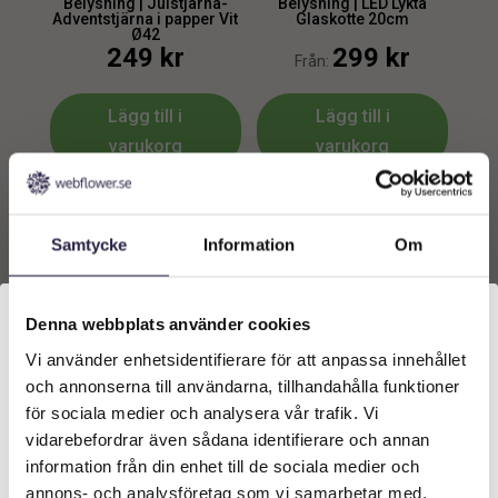
Belysning | Julstjärna-
Belysning | LED Lykta
Adventstjärna i papper Vit
Glaskotte 20cm
Ø42
249
kr
299
kr
Från:
Lägg till i
Lägg till i
varukorg
varukorg
Samtycke
Information
Om
Denna webbplats använder cookies
Vi använder enhetsidentifierare för att anpassa innehållet
Välkommen till Webflower
och annonserna till användarna, tillhandahålla funktioner
Vilken typ av kund är du? Du kan alltid justera ditt val
för sociala medier och analysera vår trafik. Vi
längst upp på sidan.
Belysning | LED-Boll
Belysning | Ledboll Med
vidarebefordrar även sådana identifierare och annan
Utomhusbruk Ø40cm
Grenar Utomhusbruk Ø25
cm 360 ljus
information från din enhet till de sociala medier och
1379
kr
469
kr
Företagskund (exkl. moms)
Från:
annons- och analysföretag som vi samarbetar med.