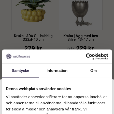
Kruka | ADA Gul bubblig
Kruka | Ägg med ben
Ø22xH10 cm
Silver 13×17 cm
279
kr
229
kr
Från:
Lägg till i
Lägg till i
varukorg
varukorg
Samtycke
Information
Om
Denna webbplats använder cookies
Vi använder enhetsidentifierare för att anpassa innehållet
Välkommen till Webflower
och annonserna till användarna, tillhandahålla funktioner
Vilken typ av kund är du? Du kan alltid justera ditt val
för sociala medier och analysera vår trafik. Vi
längst upp på sidan.