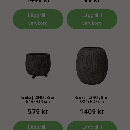
1449
kr
99
kr
Lägg till i
Lägg till i
varukorg
varukorg
Kruka | CINO , Brun
Kruka | CINO , Brun
Ø16xH14 cm
Ø24xH27 cm
579
kr
1409
kr
Lägg till i
Lägg till i