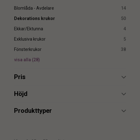
Blomlåda - Avdelare
14
Dekorations krukor
50
Ekkar/Ektunna
4
Exklusiva krukor
5
Fönsterkrukor
38
visa alla
(
28
)
Pris
min.
max.
Höjd
min.
max.
Produkttyper
Blomställ
1
min.
max.
Kruka
33