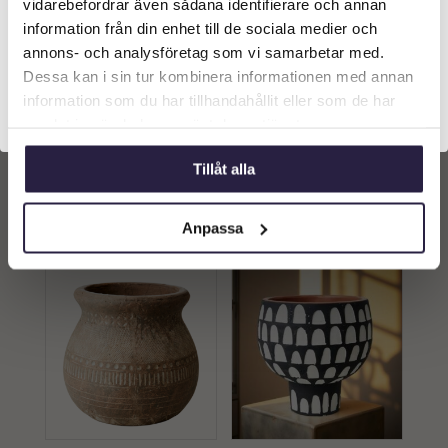
vidarebefordrar även sådana identifierare och annan
information från din enhet till de sociala medier och
Företagskund (exkl. moms)
annons- och analysföretag som vi samarbetar med.
Dessa kan i sin tur kombinera informationen med annan
Kruka | ANGUS Kruka,
Kruka | Blomlåda CAMILLE
Elfenben Ø20xH24 cm
Kruka, Brun L34xW12xH12
information som du har tillhandahållit eller som de har
Privatkund (inkl. moms)
cm
549
kr
379
kr
samlat in när du har använt deras tjänster.
Tillåt alla
Lägg till i
Lägg till i
varukorg
varukorg
Anpassa