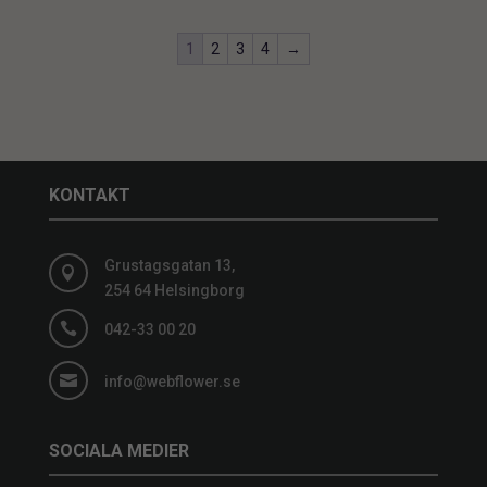
1
2
3
4
→
KONTAKT
Grustagsgatan 13,

254 64 Helsingborg

042-33 00 20

info@webflower.se
SOCIALA MEDIER