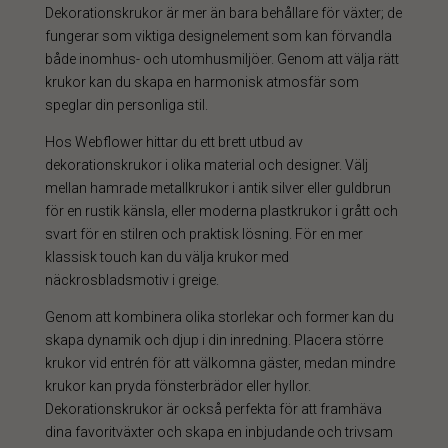
Dekorationskrukor är mer än bara behållare för växter; de
fungerar som viktiga designelement som kan förvandla
både inomhus- och utomhusmiljöer. Genom att välja rätt
krukor kan du skapa en harmonisk atmosfär som
speglar din personliga stil.
Hos Webflower hittar du ett brett utbud av
dekorationskrukor i olika material och designer. Välj
mellan hamrade metallkrukor i antik silver eller guldbrun
för en rustik känsla, eller moderna plastkrukor i grått och
svart för en stilren och praktisk lösning. För en mer
klassisk touch kan du välja krukor med
näckrosbladsmotiv i greige.
Genom att kombinera olika storlekar och former kan du
skapa dynamik och djup i din inredning. Placera större
krukor vid entrén för att välkomna gäster, medan mindre
krukor kan pryda fönsterbrädor eller hyllor.
Dekorationskrukor är också perfekta för att framhäva
dina favoritväxter och skapa en inbjudande och trivsam