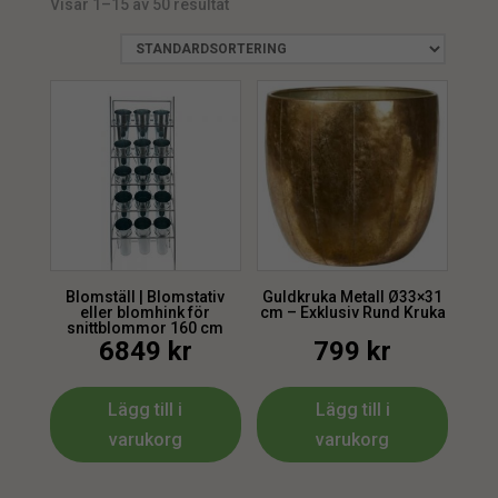
Visar 1–15 av 50 resultat
Skål
min.
max.
1
Vas
1
Blomställ | Blomstativ
Guldkruka Metall Ø33×31
eller blomhink för
cm – Exklusiv Rund Kruka
snittblommor 160 cm
6849
kr
799
kr
Lägg till i
Lägg till i
varukorg
varukorg