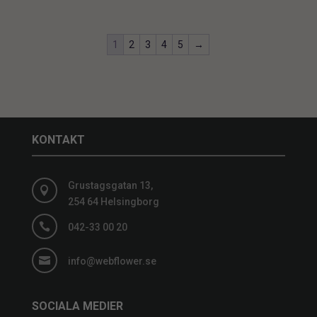
1
2
3
4
5
→
KONTAKT
Grustagsgatan 13,

254 64 Helsingborg

042-33 00 20

info@webflower.se
SOCIALA MEDIER