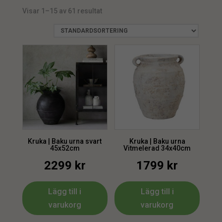
Visar 1–15 av 61 resultat
min.
max.
Kruka | Baku urna svart
Kruka | Baku urna
45x52cm
Vitmelerad 34x40cm
2299
kr
1799
kr
Lägg till i
Lägg till i
varukorg
varukorg