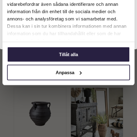
längst upp på sidan.
vidarebefordrar även sådana identifierare och annan
information från din enhet till de sociala medier och
Företagskund (exkl. moms)
annons- och analysföretag som vi samarbetar med.
Dessa kan i sin tur kombinera informationen med annan
Kruka | CAMILLE, Vit/Brun
Kruka | GOLIAT, Brun
information som du har tillhandahållit eller som de har
Ø29xH30 cm
Handgjord Ø17/38xH40
Privatkund (inkl. moms)
cm
samlat in när du har använt deras tjänster.
1779
kr
2279
kr
Tillåt alla
Lägg till i
Lägg till i
varukorg
varukorg
Anpassa