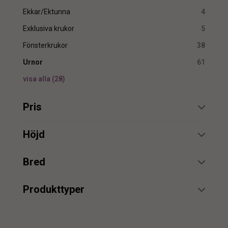
Ekkar/Ektunna
4
Exklusiva krukor
5
Fönsterkrukor
38
Urnor
61
visa alla
(
28
)
Pris
min.
max.
Höjd
min.
max.
Bred
min.
max.
min.
max.
Produkttyper
Kruka
15
min.
max.
Urna
18