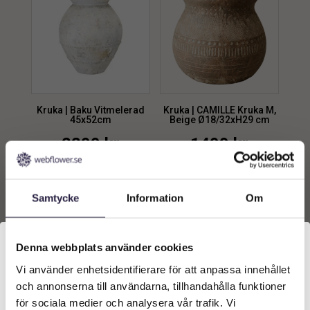
Kruka | Baku Vitmelerad
Kruka | CAMILLE Kruka M,
45x52cm
Beige Ø18/32xH29 cm
2299
kr
1499
kr
Lägg till i
Lägg till i
Samtycke
Information
Om
varukorg
varukorg
Denna webbplats använder cookies
Vi använder enhetsidentifierare för att anpassa innehållet
Välkommen till Webflower
och annonserna till användarna, tillhandahålla funktioner
Vilken typ av kund är du? Du kan alltid justera ditt val
för sociala medier och analysera vår trafik. Vi