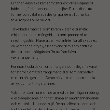
Urnor är klassiska kärl som tillför en tidlös elegans till
både trädgårdar och inomhusmiljöer. Deras distinkta
former och detaljerade design gör dem till utmärkta
fokusobjekt i olika miljöer.
Tillverkade i material som keramik, sten eller metall,
erbjuder urnor en mångsidighet som passar olika
inredningsstilar. Placera dem vid entréer för att skapa ett
välkomnande intryck, eller använd dem som centrala
dekorationer i trädgården för att framhäva
växtarrangemang.
För inomhusbruk kan urnor fungera som eleganta vaser
för större blomsterarrangemang eller som dekorativa
element på egen hand. Deras närvaro skapar en känsla
av lyx och förfining i rummet.
Välj urnor som harmoniserar med din befintliga inredning
eller trädgårdsdesign för att skapa en sammanhängande
och estetiskt tilltalande miljö. Deras tidlösa skönhet och
funktionalitet gör dem till en värdefull investering för ditt