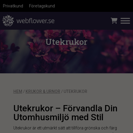
Privatkund
Företagskund
Utekrukor
HEM
/
KRUKOR & URNOR
/ UTEKRUKOR
Utekrukor – Förvandla Din
Utomhusmiljö med Stil
Utekrukor är ett utmärkt sätt att tillföra grönska och färg