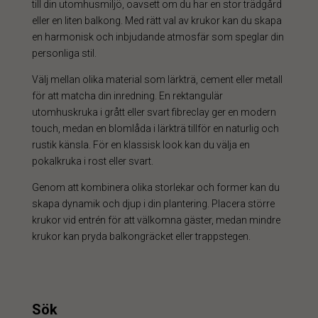
till din utomhusmiljö, oavsett om du har en stor trädgård
eller en liten balkong. Med rätt val av krukor kan du skapa
en harmonisk och inbjudande atmosfär som speglar din
personliga stil.
Välj mellan olika material som lärkträ, cement eller metall
för att matcha din inredning. En rektangulär
utomhuskruka i grått eller svart fibreclay ger en modern
touch, medan en blomlåda i lärkträ tillför en naturlig och
rustik känsla. För en klassisk look kan du välja en
pokalkruka i rost eller svart.
Genom att kombinera olika storlekar och former kan du
skapa dynamik och djup i din plantering. Placera större
krukor vid entrén för att välkomna gäster, medan mindre
krukor kan pryda balkongräcket eller trappstegen.
Sök