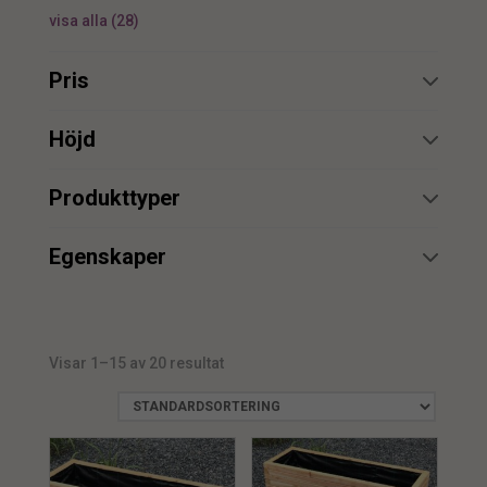
visa alla
(
28
)
Pris
min.
max.
Höjd
min.
max.
Produkttyper
Blomlåda
2
min.
max.
Egenskaper
Kruka
6
UV
1
Urna
min.
max.
3
Vattenbeständig
2
Visar 1–15 av 20 resultat