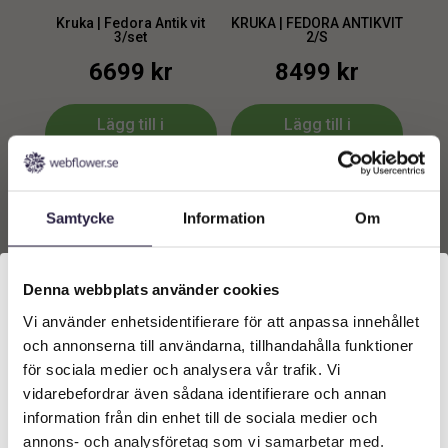
Kruka | Fedora Antik vit
KRUKA | FEDORA ANTIKVIT
3/set
2/S
6699
kr
8499
kr
Lägg till i
Lägg till i
varukorg
varukorg
Samtycke
Information
Om
Denna webbplats använder cookies
Vi använder enhetsidentifierare för att anpassa innehållet
Välkommen till Webflower
och annonserna till användarna, tillhandahålla funktioner
Vilken typ av kund är du? Du kan alltid justera ditt val
för sociala medier och analysera vår trafik. Vi
längst upp på sidan.
vidarebefordrar även sådana identifierare och annan
KRUKA | FEDORA MATT
Kruka | Fortuna terrakotta
information från din enhet till de sociala medier och
SVART 2/S
2/Set Ø45x27x57cm
Företagskund (exkl. moms)
annons- och analysföretag som vi samarbetar med.