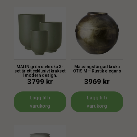
MALIN grön utekruka 3-
Mässingsfärgad kruka
set är ett exklusivt krukset
OTIS M – Rustik elegans
i modern design.
3799
kr
3969
kr
Lägg till i
Lägg till i
varukorg
varukorg