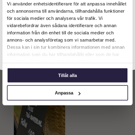
Vi använder enhetsidentifierare för att anpassa innehållet
Välkommen till Webflower
och annonserna till användarna, tillhandahålla funktioner
Vilken typ av kund är du? Du kan alltid justera ditt val
för sociala medier och analysera vår trafik. Vi
längst upp på sidan.
vidarebefordrar även sådana identifierare och annan
Dekoration | Metallhållare
Dekoration | Metallhållare
med Clip Antik Mässing
med Clip Antik Mässing
information från din enhet till de sociala medier och
11x27cm
11x35cm
Företagskund (exkl. moms)
169
kr
199
kr
annons- och analysföretag som vi samarbetar med.
Från:
Från:
Dessa kan i sin tur kombinera informationen med annan
information som du har tillhandahållit eller som de har
Privatkund (inkl. moms)
Lägg till i
Lägg till i
samlat in när du har använt deras tjänster.
varukorg
varukorg
Tillåt alla
Anpassa