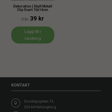
Dekoration | Skylt Metall
Clip Svart 10x14cm
39
kr
Från:
Lägg till i
varukorg
KONTAKT
Grustagsgatan 13,

254 64 Helsingborg