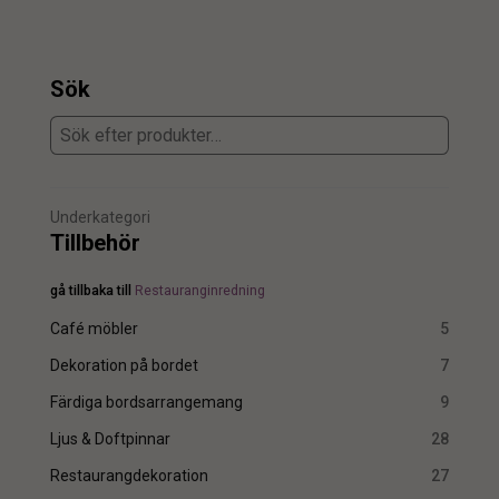
Sök
Underkategori
Tillbehör
gå tillbaka till
Restauranginredning
Café möbler
5
Dekoration på bordet
7
Färdiga bordsarrangemang
9
Ljus & Doftpinnar
28
Restaurangdekoration
27