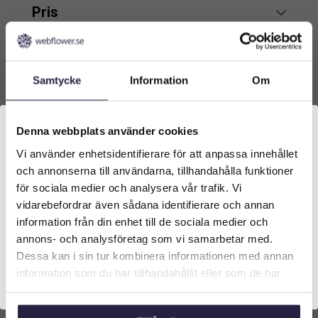
Pris
min.
max.
Produkttyper
Matta
2
Samtycke
Information
Om
Visar alla 2 resultat
min.
max.
Denna webbplats använder cookies
Vi använder enhetsidentifierare för att anpassa innehållet
Välkommen till Webflower
och annonserna till användarna, tillhandahålla funktioner
Vilken typ av kund är du? Du kan alltid justera ditt val
för sociala medier och analysera vår trafik. Vi
längst upp på sidan.
vidarebefordrar även sådana identifierare och annan
information från din enhet till de sociala medier och
Företagskund (exkl. moms)
annons- och analysföretag som vi samarbetar med.
Dessa kan i sin tur kombinera informationen med annan
information som du har tillhandahållit eller som de har
Privatkund (inkl. moms)
samlat in när du har använt deras tjänster.
Matta | FERNANDO Matta,
Matta | VENDELA Matta XL,
Grå/elfenben/natur L300X
Beige/elfenben L300X