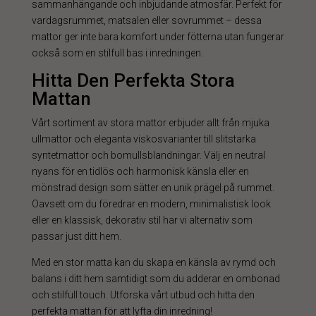
sammanhängande och inbjudande atmosfär. Perfekt för
vardagsrummet, matsalen eller sovrummet – dessa
mattor ger inte bara komfort under fötterna utan fungerar
också som en stilfull bas i inredningen.
Hitta Den Perfekta Stora
Mattan
Vårt sortiment av stora mattor erbjuder allt från mjuka
ullmattor och eleganta viskosvarianter till slitstarka
syntetmattor och bomullsblandningar. Välj en neutral
nyans för en tidlös och harmonisk känsla eller en
mönstrad design som sätter en unik prägel på rummet.
Oavsett om du föredrar en modern, minimalistisk look
eller en klassisk, dekorativ stil har vi alternativ som
passar just ditt hem.
Med en stor matta kan du skapa en känsla av rymd och
balans i ditt hem samtidigt som du adderar en ombonad
och stilfull touch. Utforska vårt utbud och hitta den
perfekta mattan för att lyfta din inredning!