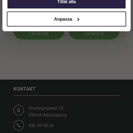
Tillåt alla
B200 cm
B200 cm
3299
kr
4299
kr
Anpassa
Lägg till i
Lägg till i
varukorg
varukorg
KONTAKT
Grustagsgatan 13,

254 64 Helsingborg

042-33 00 20