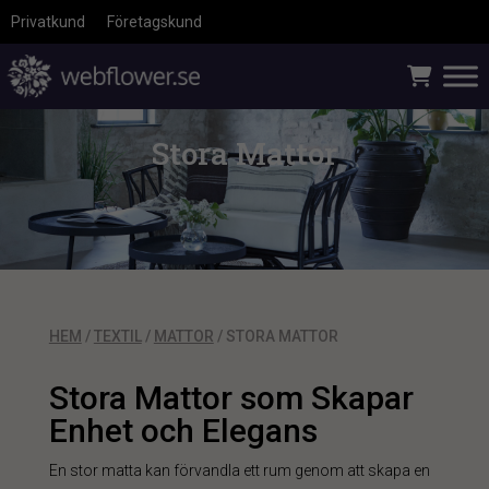
Privatkund
Företagskund
Stora Mattor
HEM
/
TEXTIL
/
MATTOR
/ STORA MATTOR
Stora Mattor som Skapar
Enhet och Elegans
En stor matta kan förvandla ett rum genom att skapa en