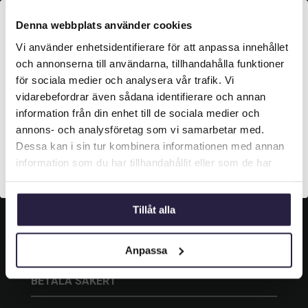
KONTAKT
Denna webbplats använder cookies
Vi använder enhetsidentifierare för att anpassa innehållet
Grustagsgatan 13,
Välkommen till Webflower

254 64 Helsingborg
och annonserna till användarna, tillhandahålla funktioner
Vilken typ av kund är du? Du kan alltid justera ditt val
för sociala medier och analysera vår trafik. Vi

042-33 00 20
längst upp på sidan.
vidarebefordrar även sådana identifierare och annan
information från din enhet till de sociala medier och

info@webflower.se
Företagskund (exkl. moms)
annons- och analysföretag som vi samarbetar med.
Dessa kan i sin tur kombinera informationen med annan
information som du har tillhandahållit eller som de har
SOCIALA MEDIER
Privatkund (inkl. moms)
samlat in när du har använt deras tjänster.
Följ oss och gilla oss på sociala medier.
Tillåt alla
Anpassa
BETALA SÄKERT