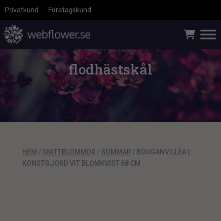
Privatkund
Företagskund
flodhästskål
HEM
/
SNITTBLOMMOR
/
SOMMAR
/ BOUGANVILLEA |
KONSTGJORD VIT BLOMKVIST 68 CM