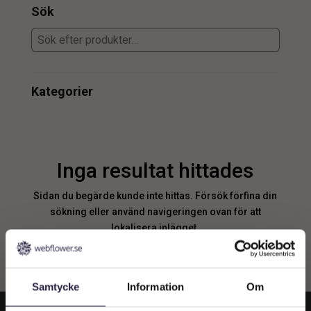
Sök
Kategorier
Inga resultat hittades
Sidan du begärde kunde inte hittas. Försök förfina din
sökning eller använd navigeringen ovan för att
lokalisera inlägget.
Samtycke
Information
Om