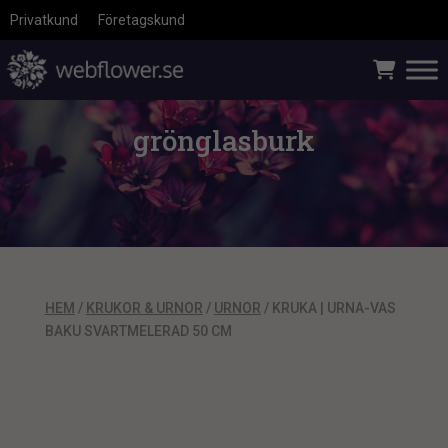
Privatkund
Företagskund
grönglasburk
HEM
/
KRUKOR & URNOR
/
URNOR
/ KRUKA | URNA-VAS
BAKU SVARTMELERAD 50 CM