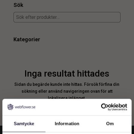
Sök
Kategorier
Inga resultat hittades
Sidan du begärde kunde inte hittas. Försök förfina din
sökning eller använd navigeringen ovan för att
lokalisera inlägget.
Samtycke
Information
Om