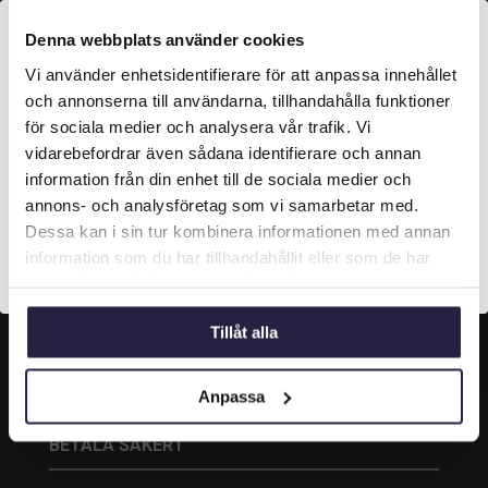
KONTAKT
Denna webbplats använder cookies
Vi använder enhetsidentifierare för att anpassa innehållet
Grustagsgatan 13,
Välkommen till Webflower

254 64 Helsingborg
och annonserna till användarna, tillhandahålla funktioner
Vilken typ av kund är du? Du kan alltid justera ditt val
för sociala medier och analysera vår trafik. Vi

042-33 00 20
längst upp på sidan.
vidarebefordrar även sådana identifierare och annan
information från din enhet till de sociala medier och

info@webflower.se
Företagskund (exkl. moms)
annons- och analysföretag som vi samarbetar med.
Dessa kan i sin tur kombinera informationen med annan
information som du har tillhandahållit eller som de har
SOCIALA MEDIER
Privatkund (inkl. moms)
samlat in när du har använt deras tjänster.
Följ oss och gilla oss på sociala medier.
Tillåt alla
Anpassa
BETALA SÄKERT