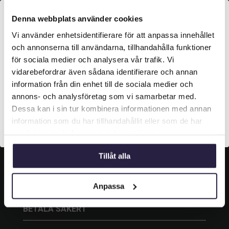
KONTAKT
Denna webbplats använder cookies
Vi använder enhetsidentifierare för att anpassa innehållet
Grustagsgatan 13,
Välkommen till Webflower

254 64 Helsingborg
och annonserna till användarna, tillhandahålla funktioner
Vilken typ av kund är du? Du kan alltid justera ditt val
för sociala medier och analysera vår trafik. Vi

042-33 00 20
längst upp på sidan.
vidarebefordrar även sådana identifierare och annan
information från din enhet till de sociala medier och

info@webflower.se
Företagskund (exkl. moms)
annons- och analysföretag som vi samarbetar med.
Dessa kan i sin tur kombinera informationen med annan
information som du har tillhandahållit eller som de har
SOCIALA MEDIER
Privatkund (inkl. moms)
samlat in när du har använt deras tjänster.
Följ oss och gilla oss på sociala medier.
Tillåt alla
Anpassa
BETALA SÄKERT