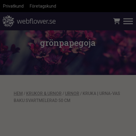
Privatkund
Företagskund
grönpapegoja
HEM
/
KRUKOR & URNOR
/
URNOR
/ KRUKA | URNA-VAS
BAKU SVARTMELERAD 50 CM