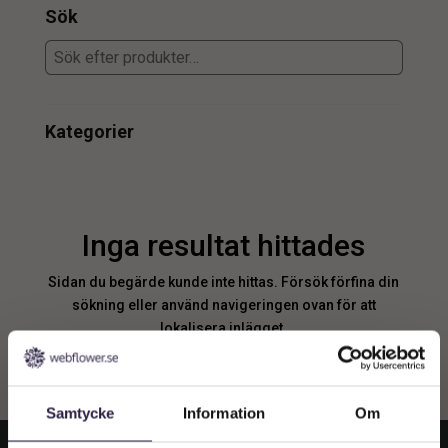
Sök
Kategorier
Inga resultat hittades
Sidan du begärde kunde inte hittas. Försök förfina din
sökning eller använd navigeringen ovan för att
lokalisera inlägget.
Samtycke
Information
Om