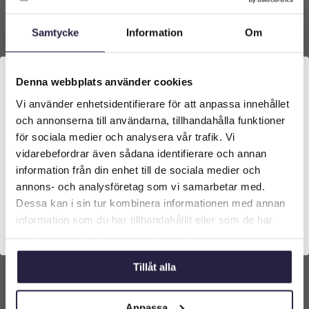
Lägg till i
Lägg till i
varukorg
varukorg
Samtycke
Information
Om
Denna webbplats använder cookies
Vi använder enhetsidentifierare för att anpassa innehållet
Välkommen till Webflower
och annonserna till användarna, tillhandahålla funktioner
Vilken typ av kund är du? Du kan alltid justera ditt val
för sociala medier och analysera vår trafik. Vi
längst upp på sidan.
vidarebefordrar även sådana identifierare och annan
information från din enhet till de sociala medier och
Företagskund (exkl. moms)
annons- och analysföretag som vi samarbetar med.
Dessa kan i sin tur kombinera informationen med annan
Vinranka | Konstgjord
Girlang grape
information som du har tillhandahållit eller som de har
Privatkund (inkl. moms)
rostbrun/grön UV 118 cm
samlat in när du har använt deras tjänster.
229
kr
Från:
Tillåt alla
Lägg till i
varukorg
Anpassa