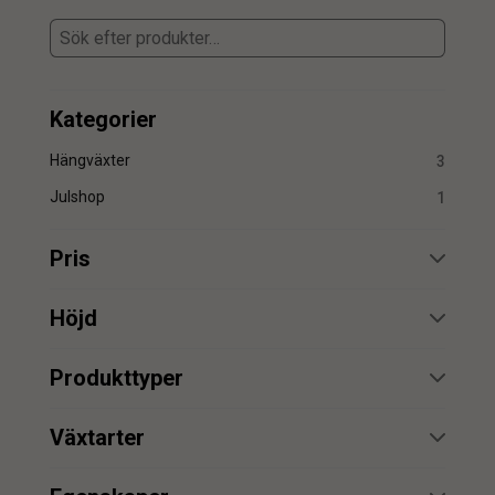
Kategorier
Hängväxter
3
Julshop
1
Pris
min.
max.
Höjd
min.
max.
Produkttyper
Girlang
2
min.
max.
Växtarter
Vinranka
1
min.
max.