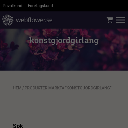
Privatkund
Företagskund
konstgjordgirlang
HEM
/ PRODUKTER MÄRKTA ”KONSTGJORDGIRLANG”
Sök