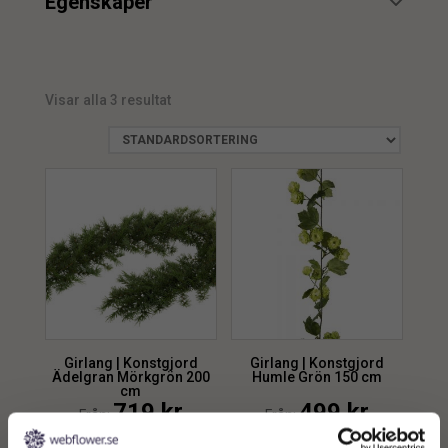
Egenskaper
UV
1
Visar alla 3 resultat
Girlang | Konstgjord
Girlang | Konstgjord
Ädelgran Mörkgrön 200
Humle Grön 150 cm
cm
719
kr
499
kr
Från:
Från: