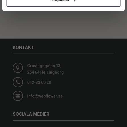
KONTAKT
Grustagsgatan 13,

254 64 Helsingborg

042-33 00 20

info@webflower.se
SOCIALA MEDIER