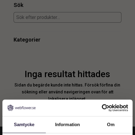
Sök
Kategorier
Inga resultat hittades
Sidan du begärde kunde inte hittas. Försök förfina din
sökning eller använd navigeringen ovan för att
lokalisera inlägget.
Samtycke
Information
Om