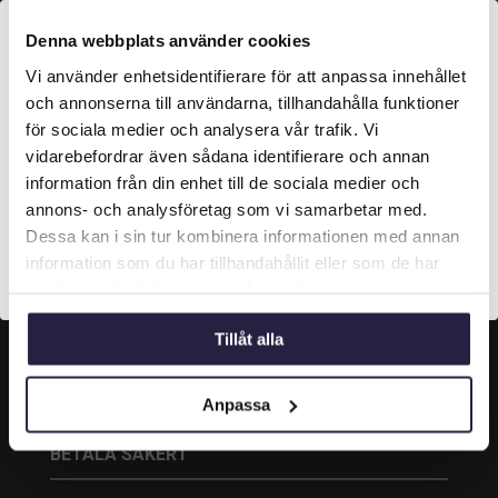
KONTAKT
Denna webbplats använder cookies
Vi använder enhetsidentifierare för att anpassa innehållet
Grustagsgatan 13,
Välkommen till Webflower

254 64 Helsingborg
och annonserna till användarna, tillhandahålla funktioner
Vilken typ av kund är du? Du kan alltid justera ditt val
för sociala medier och analysera vår trafik. Vi

042-33 00 20
längst upp på sidan.
vidarebefordrar även sådana identifierare och annan
information från din enhet till de sociala medier och

info@webflower.se
Företagskund (exkl. moms)
annons- och analysföretag som vi samarbetar med.
Dessa kan i sin tur kombinera informationen med annan
information som du har tillhandahållit eller som de har
SOCIALA MEDIER
Privatkund (inkl. moms)
samlat in när du har använt deras tjänster.
Följ oss och gilla oss på sociala medier.
Tillåt alla
Anpassa
BETALA SÄKERT