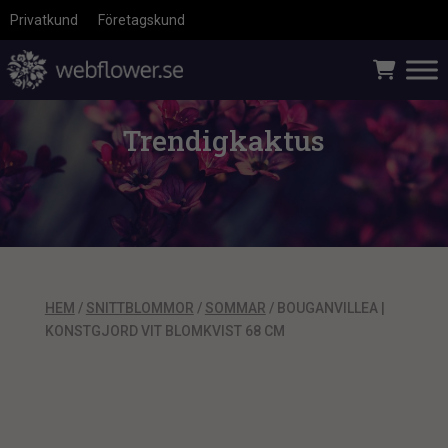
Privatkund
Företagskund
Trendigkaktus
HEM
/
SNITTBLOMMOR
/
SOMMAR
/ BOUGANVILLEA |
KONSTGJORD VIT BLOMKVIST 68 CM