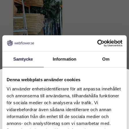
Bambu | Mixade
Bambustock 4-5 cm
diameter 200 cm
Samtycke
Information
Om
249
kr
Från:
Lägg till i
Denna webbplats använder cookies
varukorg
Vi använder enhetsidentifierare för att anpassa innehållet
Välkommen till Webflower
och annonserna till användarna, tillhandahålla funktioner
Vilken typ av kund är du? Du kan alltid justera ditt val
för sociala medier och analysera vår trafik. Vi
längst upp på sidan.
vidarebefordrar även sådana identifierare och annan
information från din enhet till de sociala medier och
Företagskund (exkl. moms)
annons- och analysföretag som vi samarbetar med.