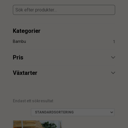
Kategorier
Bambu
1
Pris
min.
max.
Växtarter
Bambu
1
Endast ett sökresultat
min.
max.