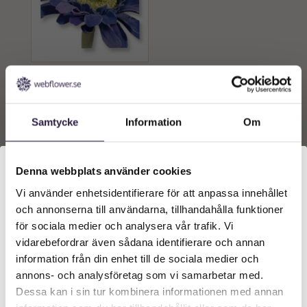
Gerbera | Blå snittblomma
28 cm — 72-pack
2808
kr
Samtycke
Information
Om
Lägg till i
varukorg
Denna webbplats använder cookies
Vi använder enhetsidentifierare för att anpassa innehållet
Välkommen till Webflower
och annonserna till användarna, tillhandahålla funktioner
Vilken typ av kund är du? Du kan alltid justera ditt val
för sociala medier och analysera vår trafik. Vi
längst upp på sidan.
vidarebefordrar även sådana identifierare och annan
information från din enhet till de sociala medier och
Företagskund (exkl. moms)
annons- och analysföretag som vi samarbetar med.
Dessa kan i sin tur kombinera informationen med annan
KONTAKT