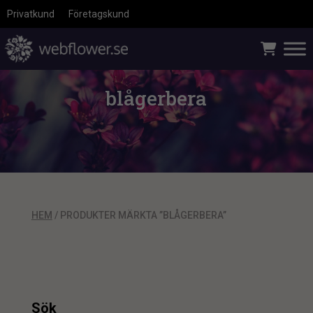
Privatkund
Företagskund
blågerbera
HEM
/ PRODUKTER MÄRKTA ”BLÅGERBERA”
Sök