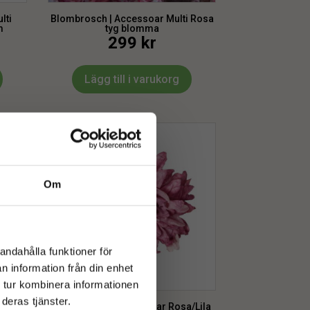
lti
Blombrosch | Accessoar Multi Rosa
m
tyg blomma
299
kr
Lägg till i varukorg
Om
andahålla funktioner för
n information från din enhet
 tur kombinera informationen
deras tjänster.
 djup
Blombrosch | Accessoar Rosa/Lila