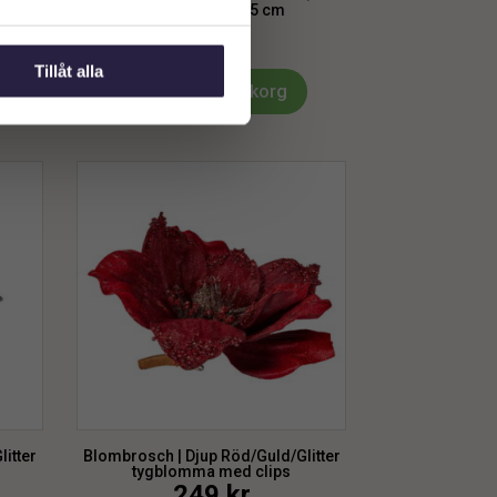
tyg blomma ø 15 cm
299
kr
Tillåt alla
Lägg till i varukorg
itter
Blombrosch | Djup Röd/Guld/Glitter
tygblomma med clips
249
kr