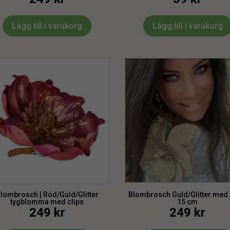
Lägg till i varukorg
Lägg till i varukorg
lombrosch | Röd/Guld/Glitter
Blombrosch Guld/Glitter med 
tygblomma med clips
15 cm
249
kr
249
kr