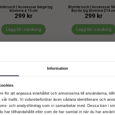
mbrosch | Accessoar beige tyg
Blombrosch | Accessoar Mu
blomma ø 15 cm
Bordo tyg blomma D14 c
299
kr
299
kr
Lägg till i varukorg
Lägg till i varukorg
Information
Välkommen till Webflower
Vilken typ av kund är du? Du kan alltid justera ditt val längst upp
cookies
på sidan.
e för att anpassa innehållet och annonserna till användarna, tillh
vår trafik. Vi vidarebefordrar även sådana identifierare och anna
Företagskund (exkl. moms)
nnons- och analysföretag som vi samarbetar med. Dessa kan i sin
har tillhandahållit eller som de har samlat in när du har använt 
mbrosch | Accessoar Multi Rosa
Blombrosch | Accessoar Pion