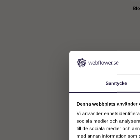
Körsbärsträd
1
Blo
Krysantemum
2
Lök
1
Orkidè
2
Pelargon
1
Samtycke
Denna webbplats använder 
Vi använder enhetsidentifierar
sociala medier och analysera 
till de sociala medier och a
med annan information som du 
Blo