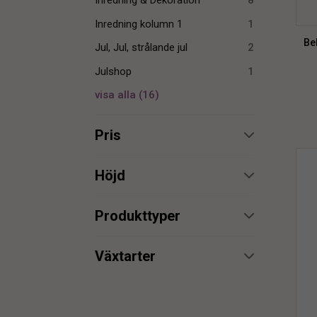
Inredning & Dekoration
8
Inredning kolumn 1
1
Be
Jul, Jul, strålande jul
2
Julshop
1
visa alla
(
16
)
Pris
min.
max.
Höjd
min.
max.
Produkttyper
Blombrosch
14
min.
max.
Växtarter
Ljusstake
2
blombrosch
3
Smyckesställ
1
min.
max.
Hortensia
1