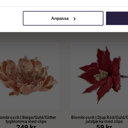
tyg blomma
rosa 15 cm
Privatkund (inkl. moms)
299
kr
299
kr
Anpassa
Lägg till i varukorg
Lägg till i varukorg
ombrosch | Beige/Guld/Glitter
Blombrosch | Djup Röd/Guld/Gl
tygblomma med clips
julstjärna med clips
249
kr
59
kr