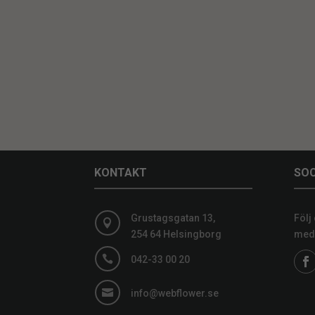
KONTAKT
SOC
Grustagsgatan 13,
Följ

254 64 Helsingborg
medi

042-33 00 20

info@webflower.se