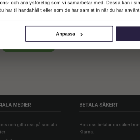
Företagskund (exkl. moms)
nnons- och analysföretag som vi samarbetar med. Dessa kan i sin
har tillhandahållit eller som de har samlat in när du har använt 
Privatkund (inkl. moms)
llifrukt | Konstgjord röd 3-pack
Konstgjord chillifrukt 10 cm
59
kr
Från:
Anpassa
Lägg till i varukorg
IALA MEDIER
BETALA SÄKERT
 oss och gilla oss på sociala
Hos oss betalar du säkert me
er.
Klarna.