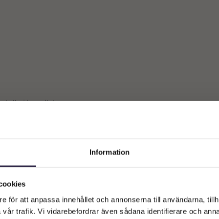
st ett sökresultat
Information
Välkommen till Webflower
Vilken typ av kund är du? Du kan alltid justera ditt val längst upp
cookies
på sidan.
e för att anpassa innehållet och annonserna till användarna, tillh
vår trafik. Vi vidarebefordrar även sådana identifierare och anna