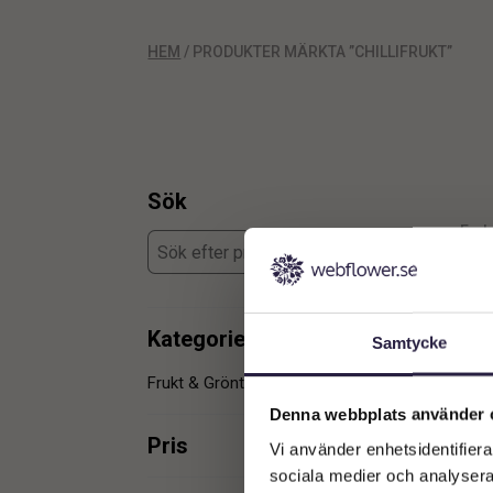
HEM
/ PRODUKTER MÄRKTA ”CHILLIFRUKT”
Sök
Enda
Kategorier
Samtycke
Frukt & Grönt
1
Denna webbplats använder 
Pris
Vi använder enhetsidentifierar
sociala medier och analysera 