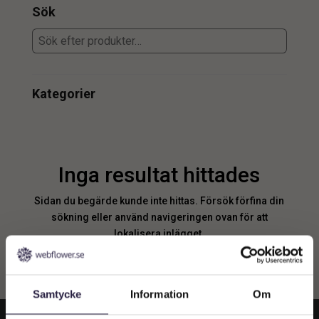
Sök
Kategorier
Inga resultat hittades
Sidan du begärde kunde inte hittas. Försök förfina din
sökning eller använd navigeringen ovan för att
lokalisera inlägget.
Samtycke
Information
Om