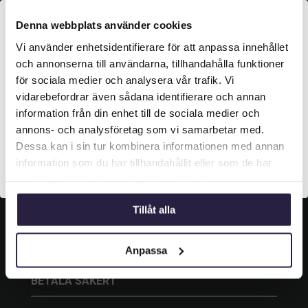
KONTAKT
Denna webbplats använder cookies
Vi använder enhetsidentifierare för att anpassa innehållet
Grustagsgatan 13,
Välkommen till Webflower

254 64 Helsingborg
och annonserna till användarna, tillhandahålla funktioner
Vilken typ av kund är du? Du kan alltid justera ditt val
för sociala medier och analysera vår trafik. Vi

042-33 00 20
längst upp på sidan.
vidarebefordrar även sådana identifierare och annan
information från din enhet till de sociala medier och

info@webflower.se
Företagskund (exkl. moms)
annons- och analysföretag som vi samarbetar med.
Dessa kan i sin tur kombinera informationen med annan
information som du har tillhandahållit eller som de har
SOCIALA MEDIER
Privatkund (inkl. moms)
samlat in när du har använt deras tjänster.
Följ oss och gilla oss på sociala medier.
Tillåt alla
Anpassa
BETALA SÄKERT