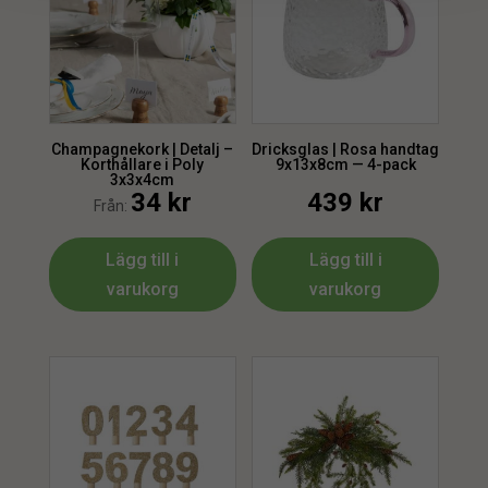
Champagnekork | Detalj –
Dricksglas | Rosa handtag
Korthållare i Poly
9x13x8cm — 4-pack
3x3x4cm
34
kr
439
kr
Från:
Lägg till i
Lägg till i
varukorg
varukorg