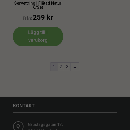
Servettring | Flätad Natur
6/Set
259
kr
Från:
Lägg till i
varukorg
1
2
3
→
KONTAKT
Grustagsgatan 13,
