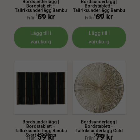
Bordsunderlägg |
Bordsunderlägg |
Bordstablett –
Bordstablett –
Tallriksunderlägg Bambu
Tallriksunderlägg Bambu
brun
svart
69
kr
69
kr
Från:
Från:
Lägg till i
Lägg till i
varukorg
varukorg
Bordsunderlägg |
Bordsunderlägg |
Bordstablett –
Bordstablett –
Tallriksunderlägg Bambu
Tallriksunderlägg Guld
Svart 45X30cm
38cm
59
kr
79
kr
Från:
Från: