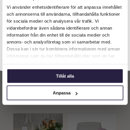
Vi använder enhetsidentifierare för att anpassa innehållet
Välkommen till Webflower
och annonserna till användarna, tillhandahålla funktioner
Vilken typ av kund är du? Du kan alltid justera ditt val
för sociala medier och analysera vår trafik. Vi
längst upp på sidan.
vidarebefordrar även sådana identifierare och annan
information från din enhet till de sociala medier och
Företagskund (exkl. moms)
annons- och analysföretag som vi samarbetar med.
Dessa kan i sin tur kombinera informationen med annan
information som du har tillhandahållit eller som de har
Privatkund (inkl. moms)
Bordsunderlägg |
Bordsunderlägg |
Bordstablett -
Bordstablett -
samlat in när du har använt deras tjänster.
Tallriksunderlägg oval
Tallriksunderlägg oval vit
svart
99
kr
99
kr
Från:
Från:
Tillåt alla
Lägg till i
Lägg till i
Anpassa
varukorg
varukorg