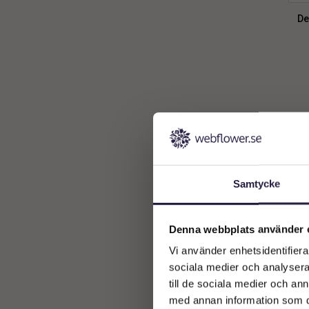
De
Snöglob
3
Speldosa
1
Samtycke
Denna webbplats använder 
Vi använder enhetsidentifierar
sociala medier och analysera 
till de sociala medier och a
med annan information som du 
Deko