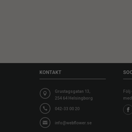
KONTAKT
SOC
Grustagsgatan 13,
Följ

254 64 Helsingborg
medi

042-33 00 20

info@webflower.se