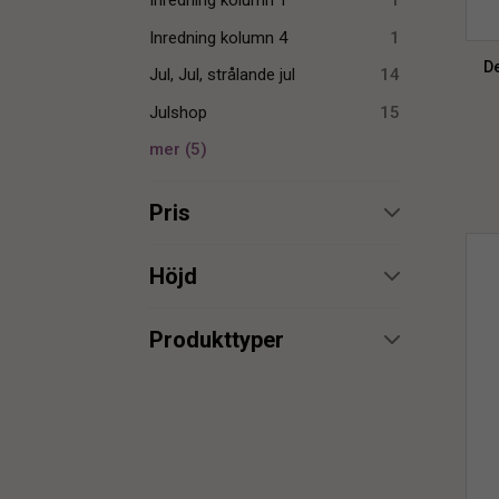
Inredning kolumn 1
1
Inredning kolumn 4
1
De
Jul, Jul, strålande jul
14
Julshop
15
mer
(
5
)
Pris
min.
max.
Höjd
min.
max.
Produkttyper
Dekoration
19
min.
max.
Figur
4
Inredning
5
min.
max.
Ljusstake
2