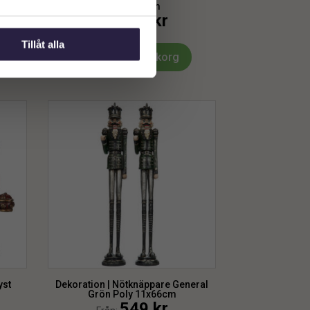
30x13x34cm
749
kr
Från:
Tillåt alla
Lägg till i varukorg
yst
Dekoration | Nötknäppare General
Grön Poly 11x66cm
549
kr