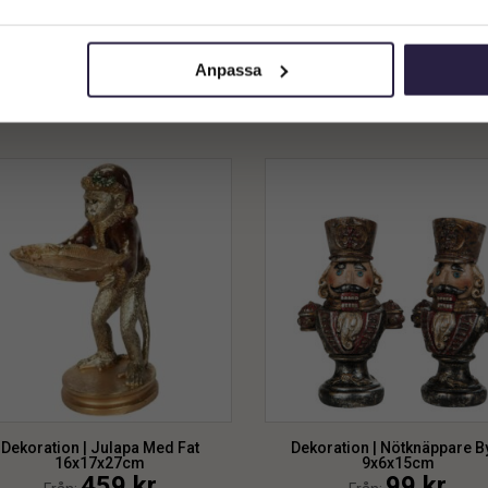
30x18x44cm
30x18x44cm
Privatkund (inkl. moms)
879
kr
879
kr
Från:
Från:
Anpassa
Lägg till i varukorg
Lägg till i varukorg
Dekoration | Julapa Med Fat
Dekoration | Nötknäppare B
16x17x27cm
9x6x15cm
459
kr
99
kr