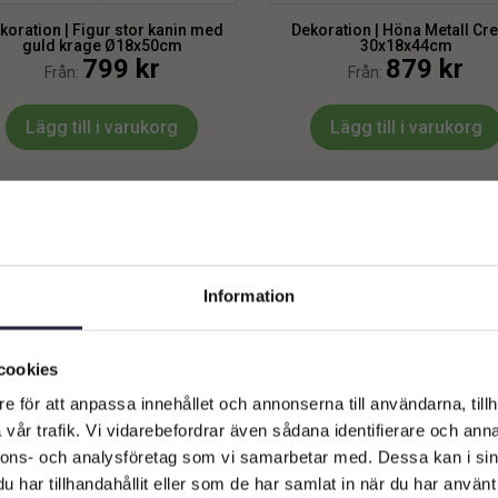
koration | Figur stor kanin med
Dekoration | Höna Metall Cr
guld krage Ø18x50cm
30x18x44cm
799
kr
879
kr
Från:
Från:
Lägg till i varukorg
Lägg till i varukorg
Information
Välkommen till Webflower
Vilken typ av kund är du? Du kan alltid justera ditt val längst upp
cookies
på sidan.
e för att anpassa innehållet och annonserna till användarna, tillh
vår trafik. Vi vidarebefordrar även sådana identifierare och anna
Företagskund (exkl. moms)
nnons- och analysföretag som vi samarbetar med. Dessa kan i sin
har tillhandahållit eller som de har samlat in när du har använt 
ration | Höna Metall Beige/grön
Dekoration | Höna Metall Fär