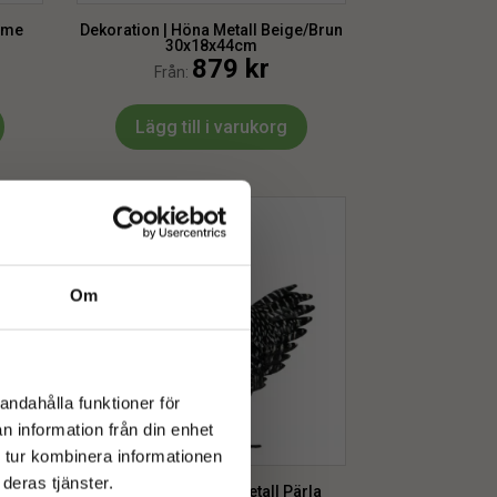
eme
Dekoration | Höna Metall Beige/Brun
30x18x44cm
879
kr
Från:
Lägg till i varukorg
Om
andahålla funktioner för
n information från din enhet
 tur kombinera informationen
deras tjänster.
gglad
Dekoration | Höna Metall Pärla