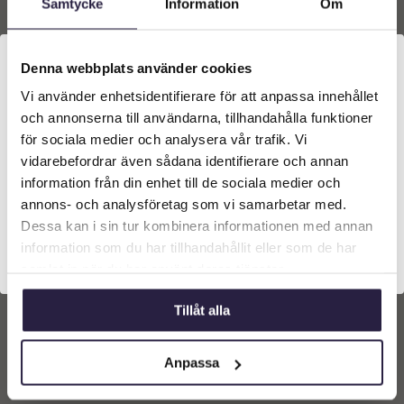
Samtycke
Information
Om
Denna webbplats använder cookies
Vi använder enhetsidentifierare för att anpassa innehållet
Välkommen till Webflower
och annonserna till användarna, tillhandahålla funktioner
Vilken typ av kund är du? Du kan alltid justera ditt val
för sociala medier och analysera vår trafik. Vi
längst upp på sidan.
vidarebefordrar även sådana identifierare och annan
information från din enhet till de sociala medier och
Rävsvans | Konstgjord
Rävsvans | Konstgjord
Företagskund (exkl. moms)
annons- och analysföretag som vi samarbetar med.
snittblomma gräs 100 cm
snittblomma Röd 100 cm
Dessa kan i sin tur kombinera informationen med annan
99
kr
99
kr
information som du har tillhandahållit eller som de har
Privatkund (inkl. moms)
samlat in när du har använt deras tjänster.
Lägg till i
Lägg till i
varukorg
varukorg
Tillåt alla
Anpassa