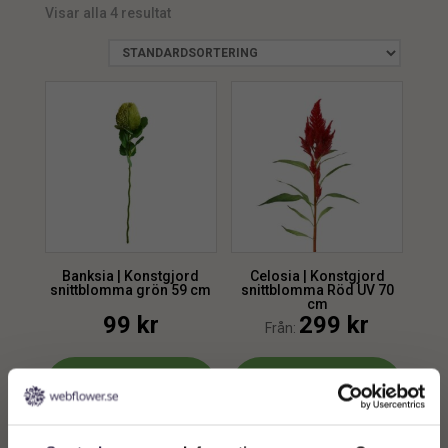
Visar alla 4 resultat
Banksia | Konstgjord
Celosia | Konstgjord
snittblomma grön 59 cm
snittblomma Röd UV 70
cm
99
kr
299
kr
Från:
Lägg till i
Lägg till i
varukorg
varukorg