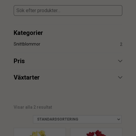
Kategorier
Snittblommor
2
Pris
min.
max.
Växtarter
Freezia
2
Visar alla 2 resultat
min.
max.