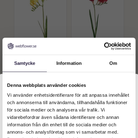
Freezia | Snittblomma Gul
Freezia | Snittblomma
65 cm
rödrosa 65 cm
Samtycke
Information
Om
119
kr
119
kr
Från:
Från:
Lägg till i
Lägg till i
Denna webbplats använder cookies
varukorg
varukorg
Vi använder enhetsidentifierare för att anpassa innehållet
Välkommen till Webflower
och annonserna till användarna, tillhandahålla funktioner
Vilken typ av kund är du? Du kan alltid justera ditt val
för sociala medier och analysera vår trafik. Vi
längst upp på sidan.
vidarebefordrar även sådana identifierare och annan
information från din enhet till de sociala medier och
Företagskund (exkl. moms)
annons- och analysföretag som vi samarbetar med.