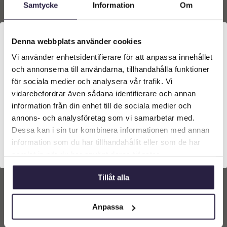
Samtycke
Information
Om
Denna webbplats använder cookies
Vi använder enhetsidentifierare för att anpassa innehållet
Välkommen till Webflower
och annonserna till användarna, tillhandahålla funktioner
Vilken typ av kund är du? Du kan alltid justera ditt val
för sociala medier och analysera vår trafik. Vi
längst upp på sidan.
vidarebefordrar även sådana identifierare och annan
information från din enhet till de sociala medier och
Krans | Vinterskog Ø25cm
Företagskund (exkl. moms)
annons- och analysföretag som vi samarbetar med.
Dessa kan i sin tur kombinera informationen med annan
239
kr
Från:
information som du har tillhandahållit eller som de har
Privatkund (inkl. moms)
samlat in när du har använt deras tjänster.
Lägg till i
Tillåt alla
varukorg
Anpassa