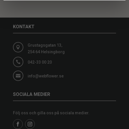
KONTAKT
Grustagsgatan 13,

254 64 Helsingborg

042-33 00 20

info@webflower.se
SOCIALA MEDIER
Följ oss och gilla oss på sociala medier.