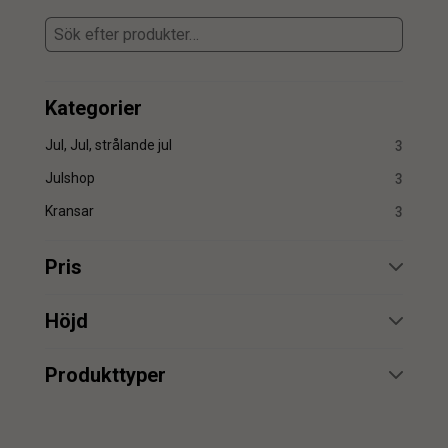
Kategorier
Jul, Jul, strålande jul
3
Julshop
3
Kransar
3
Pris
min.
max.
Höjd
min.
max.
Produkttyper
Krans
3
min.
max.