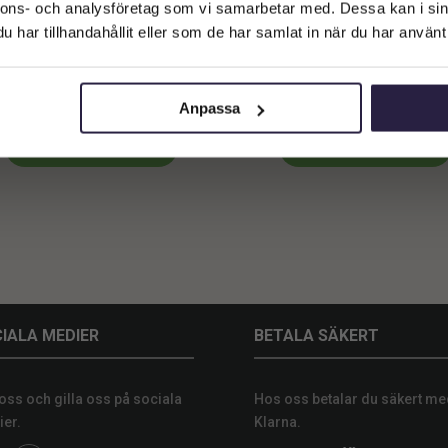
Företagskund (exkl. moms)
nnons- och analysföretag som vi samarbetar med. Dessa kan i sin
har tillhandahållit eller som de har samlat in när du har använt 
Privatkund (inkl. moms)
dning | Stående grön Beige kotte
Inredning | Stående kotte v
19x18x36cm
15x30cm
499
kr
559
kr
Från:
Från:
Anpassa
Lägg till i varukorg
Lägg till i varukorg
IALA MEDIER
BETALA SÄKERT
 oss och gilla oss på sociala
Hos oss betalar du säkert me
er.
Klarna.