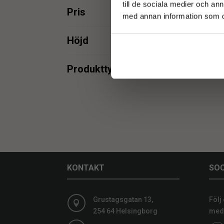
till de sociala medier och a
Pris
med annan information som du 
Inre
min.
max.
Höjd
min.
max.
Produkttyper
Inredning
2
min.
max.
min.
max.
KONTAKT
SOC
Grustagsgatan 13,
Följ

254 64 Helsingborg
medi