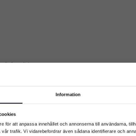
 alla 2 resultat
Information
Välkommen till Webflower
Vilken typ av kund är du? Du kan alltid justera ditt val längst upp
cookies
på sidan.
e för att anpassa innehållet och annonserna till användarna, tillh
vår trafik. Vi vidarebefordrar även sådana identifierare och anna