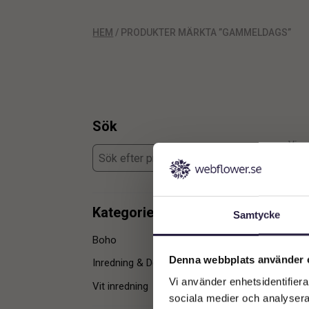
HEM
/ PRODUKTER MÄRKTA ”GAMMELDAGS”
Sök
Visar
Kategorier
Samtycke
Boho
1
Denna webbplats använder 
Inredning & Dekoration
2
Vi använder enhetsidentifierar
Vit inredning
1
sociala medier och analysera 