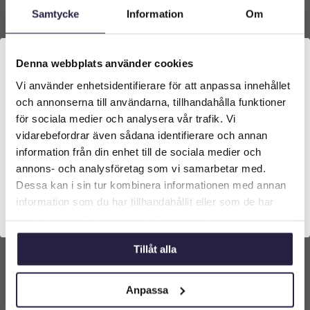
Samtycke
Information
Om
Denna webbplats använder cookies
Vi använder enhetsidentifierare för att anpassa innehållet
Välkommen till Webflower
och annonserna till användarna, tillhandahålla funktioner
Vilken typ av kund är du? Du kan alltid justera ditt val
för sociala medier och analysera vår trafik. Vi
längst upp på sidan.
vidarebefordrar även sådana identifierare och annan
information från din enhet till de sociala medier och
Företagskund (exkl. moms)
annons- och analysföretag som vi samarbetar med.
Gardenia | Vit krukväxt 45
cm
Dessa kan i sin tur kombinera informationen med annan
1389
kr
information som du har tillhandahållit eller som de har
Privatkund (inkl. moms)
Från:
samlat in när du har använt deras tjänster.
Lägg till i
Tillåt alla
varukorg
Anpassa