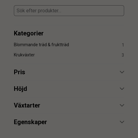
Kategorier
Blommande träd & fruktträd
1
Krukväxter
3
Pris
min.
max.
Höjd
min.
max.
Växtarter
Gardenia
3
min.
max.
Egenskaper
UV
1
min.
max.