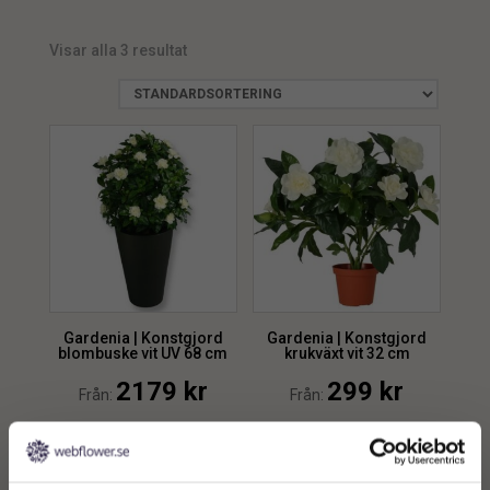
Visar alla 3 resultat
Gardenia | Konstgjord
Gardenia | Konstgjord
blombuske vit UV 68 cm
krukväxt vit 32 cm
2179
kr
299
kr
Från:
Från:
Lägg till i
Lägg till i
varukorg
varukorg