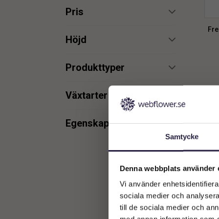
Pris
Fre
min.
max.
Höjd
min.
max.
Produkttyper
Garderobsblomma
7
min.
max.
Växtarter
Fredskalla
1
min.
max.
Egenskaper
Samtycke
UV
3
Denna webbplats använder 
Vi använder enhetsidentifierar
sociala medier och analysera 
till de sociala medier och a
med annan information som du 