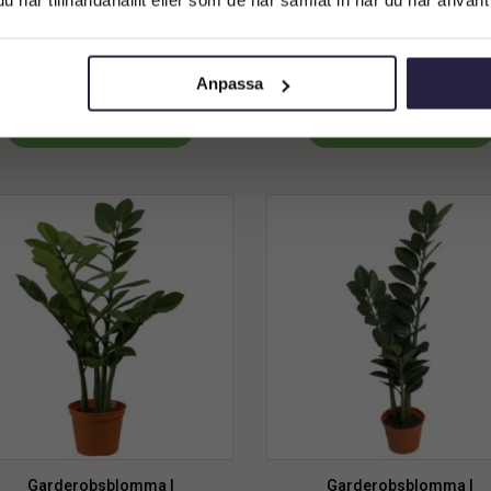
Privatkund (inkl. moms)
arderobsblomma | Konstgjord
Garderobsblomma |
ragdblomman Zamifolia 90 cm
Smaragdblomman Zamifolia 
2179
kr
499
kr
Från:
Från:
Anpassa
Lägg till i varukorg
Lägg till i varukorg
Garderobsblomma |
Garderobsblomma |