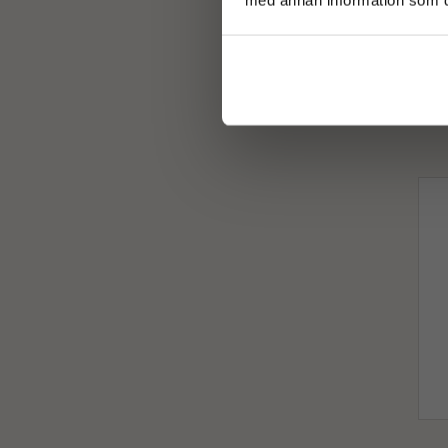
G
Sma