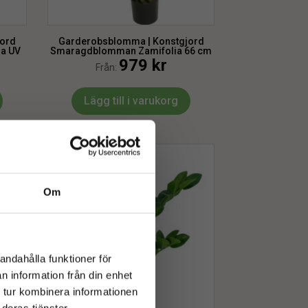
jord
Garderobsblomma | Konstgjord
a UV
Smaragdblomman Zamifolia 66 cm
979
kr
Från:
Lägg till i varukorg
Om
andahålla funktioner för
n information från din enhet
 tur kombinera informationen
deras tjänster.