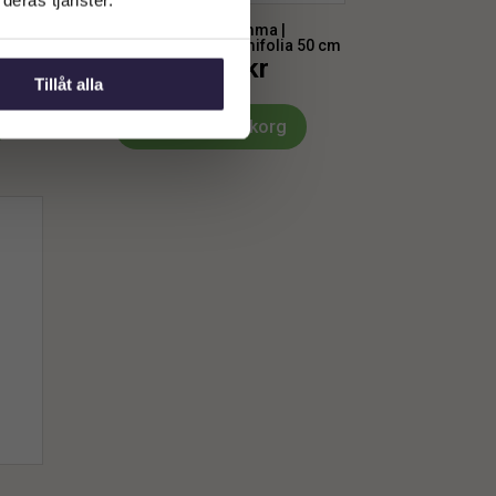
Garderobsblomma |
45 cm
Smaragdblomman Zamifolia 50 cm
359
kr
Från:
Tillåt alla
Lägg till i varukorg