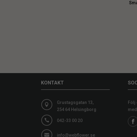
Sma
KONTAKT
SOC
Grustagsgatan 13,
Följ

254 64 Helsingborg
medi

042-33 00 20

info@webflower.se