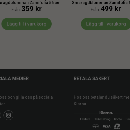
ragdblomman Zamifolia 56 cm
Smaragdblomman Zamifolia 
359
kr
499
kr
Från:
Från:
Lägg till i varukorg
Lägg till i varukorg
IALA MEDIER
BETALA SÄKERT
 oss och gilla oss på sociala
Hos oss betalar du säkert me
er.
Klarna.