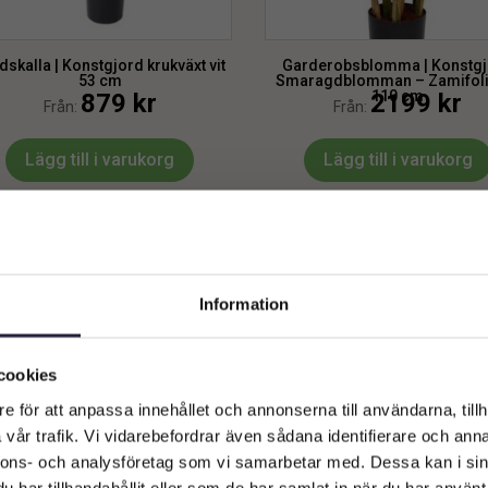
dskalla | Konstgjord krukväxt vit
Garderobsblomma | Konstg
53 cm
Smaragdblomman – Zamifoli
110 cm
879
kr
2199
kr
Från:
Från:
Lägg till i varukorg
Lägg till i varukorg
Information
Välkommen till Webflower
Vilken typ av kund är du? Du kan alltid justera ditt val längst upp
cookies
på sidan.
e för att anpassa innehållet och annonserna till användarna, tillh
vår trafik. Vi vidarebefordrar även sådana identifierare och anna
Företagskund (exkl. moms)
nnons- och analysföretag som vi samarbetar med. Dessa kan i sin
har tillhandahållit eller som de har samlat in när du har använt 