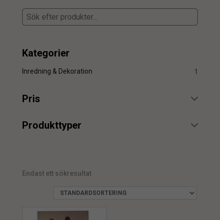
Kategorier
Inredning & Dekoration
1
Pris
min.
max.
Produkttyper
Tavla
1
Endast ett sökresultat
min.
max.