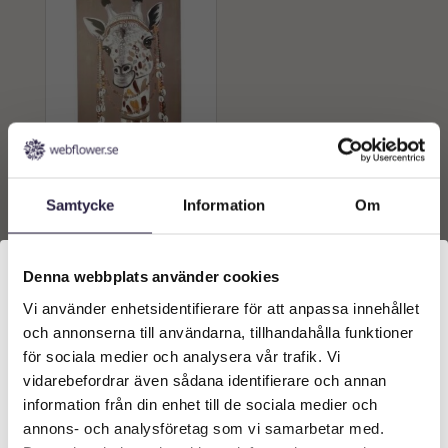
Tavla | Lei bild vilda djur
60X90cm canvas
Samtycke
Information
Om
649
kr
Från:
Lägg till i
Denna webbplats använder cookies
varukorg
Vi använder enhetsidentifierare för att anpassa innehållet
Välkommen till Webflower
och annonserna till användarna, tillhandahålla funktioner
Vilken typ av kund är du? Du kan alltid justera ditt val
för sociala medier och analysera vår trafik. Vi
längst upp på sidan.
vidarebefordrar även sådana identifierare och annan
information från din enhet till de sociala medier och
Företagskund (exkl. moms)
annons- och analysföretag som vi samarbetar med.