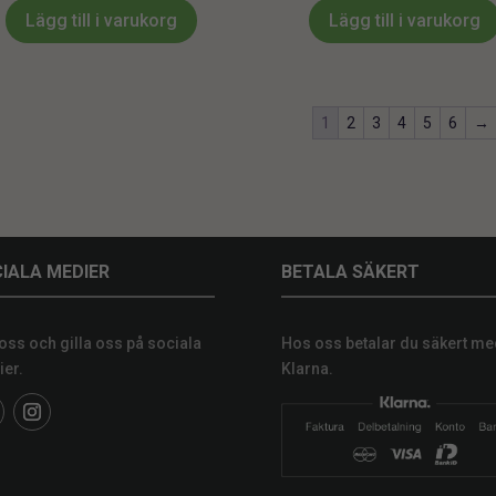
Lägg till i varukorg
Lägg till i varukorg
1
2
3
4
5
6
→
IALA MEDIER
BETALA SÄKERT
 oss och gilla oss på sociala
Hos oss betalar du säkert me
er.
Klarna.