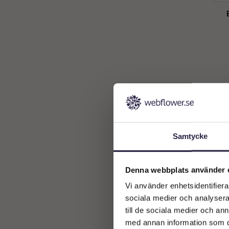
Dekoration
1
Dricksglas
5
Fat
6
visa alla
(
16
)
Samtycke
Denna webbplats använder 
Vi använder enhetsidentifierar
sociala medier och analysera 
till de sociala medier och a
med annan information som du 
Be