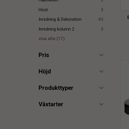
Halloween
3
Höst
3
Inredning & Dekoration
43
Inredning kolumn 2
3
visa alla
(
17
)
Pris
min.
max.
Höjd
min.
max.
Produkttyper
Belysning
5
min.
max.
Växtarter
Bonbonjär
1
Pumpa
3
Champagneglas
1
min.
max.
Cocktail
4