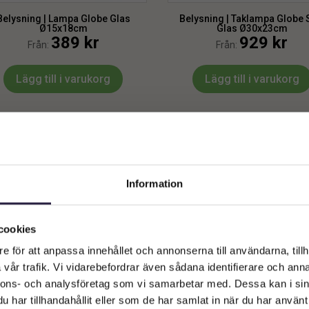
Belysning | Lampa Globe Glas
Belysning | Taklampa Globe 
Ø15x18cm
Glas Ø30x23cm
389
kr
929
kr
Från:
Från:
Lägg till i varukorg
Lägg till i varukorg
Information
Välkommen till Webflower
Vilken typ av kund är du? Du kan alltid justera ditt val längst upp
cookies
på sidan.
e för att anpassa innehållet och annonserna till användarna, tillh
vår trafik. Vi vidarebefordrar även sådana identifierare och anna
Företagskund (exkl. moms)
nnons- och analysföretag som vi samarbetar med. Dessa kan i sin
har tillhandahållit eller som de har samlat in när du har använt 
lysning l Bordslampa Kristall &
Belysning l Bordslampa Kris