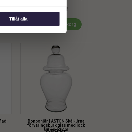
Ø25x48cm
1189
kr
Tillåt alla
Lägg till i varukorg
flad
Bonbonjär | ASTON Skål-Urna
förvaringsburk glas med lock
Ø27xH52 cm
689
kr