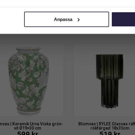
Guld
Beige 28X54cm
Privatkund (inkl. moms)
2299
kr
2199
kr
Från:
Anpassa
Lägg till i varukorg
Lägg till i varukorg
mvas | Keramik Urna Viska grön-
Blomvas | RYLEE Glasvas räf
vit Ø19×30 cm
rökfärgad 18x35cm
599
kr
519
kr