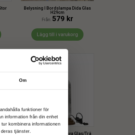
Stor
Belysning l Bordslampa Dida Glas
H29cm
579
kr
Från:
Lägg till i varukorg
Om
andahålla funktioner för
n information från din enhet
 tur kombinera informationen
deras tjänster.
tall
Belysning l Lampfot Hava Glas/Trä