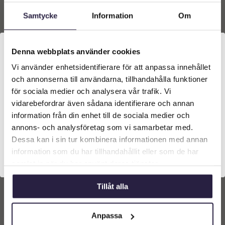
varukorg
varukorg
Samtycke
Information
Om
Denna webbplats använder cookies
Vi använder enhetsidentifierare för att anpassa innehållet
Välkommen till Webflower
och annonserna till användarna, tillhandahålla funktioner
Vilken typ av kund är du? Du kan alltid justera ditt val
för sociala medier och analysera vår trafik. Vi
längst upp på sidan.
vidarebefordrar även sådana identifierare och annan
information från din enhet till de sociala medier och
Företagskund (exkl. moms)
annons- och analysföretag som vi samarbetar med.
Palm | Konstgjord
Palm | Konstgjord
Dessa kan i sin tur kombinera informationen med annan
Kanarie 3 stam UV 230 cm
Kokospalm Glasfiberstam
UV 390 cm
information som du har tillhandahållit eller som de har
Privatkund (inkl. moms)
11789
kr
52679
kr
Från:
samlat in när du har använt deras tjänster.
Lägg till i
Lägg till i
Tillåt alla
varukorg
varukorg
Anpassa