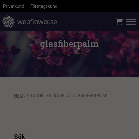
Privatkund
Företagskund
glasfiberpalm
HEM
/ PRODUKTER MÄRKTA ”GLASFIBERPALM”
Sök