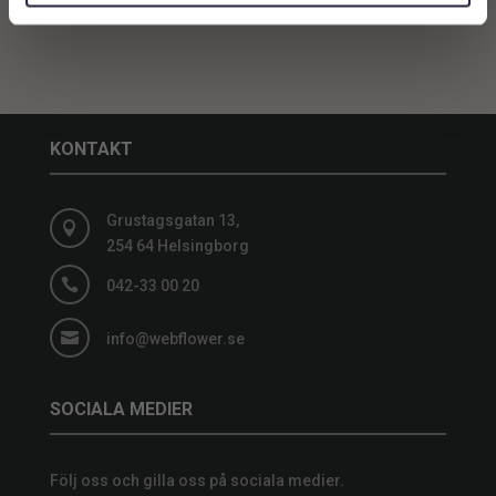
KONTAKT
Grustagsgatan 13,

254 64 Helsingborg

042-33 00 20

info@webflower.se
SOCIALA MEDIER
Följ oss och gilla oss på sociala medier.