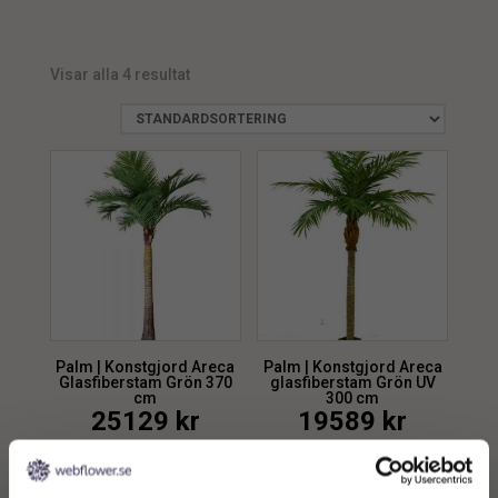
UV
3
palm med tre stammar
1
Visar alla 4 resultat
Palm | Konstgjord Areca
Palm | Konstgjord Areca
Glasfiberstam Grön 370
glasfiberstam Grön UV
cm
300 cm
25129
kr
19589
kr
Lägg till i
Lägg till i