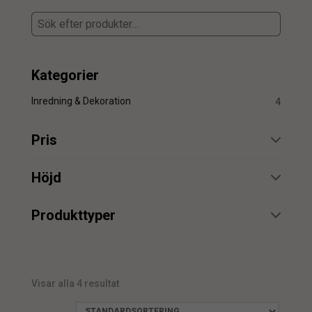
Kategorier
Inredning & Dekoration
4
Pris
min.
max.
Höjd
min.
max.
Produkttyper
Belysning
1
min.
max.
Visar alla 4 resultat
min.
max.