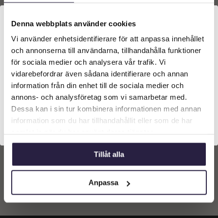
Denna webbplats använder cookies
Vi använder enhetsidentifierare för att anpassa innehållet
Välkommen till Webflower
och annonserna till användarna, tillhandahålla funktioner
Vilken typ av kund är du? Du kan alltid justera ditt val
för sociala medier och analysera vår trafik. Vi
längst upp på sidan.
vidarebefordrar även sådana identifierare och annan
Belysning l Bordslampa
Belysning l Bordslampa
Kristall & Guld
Kristall Beige 28X54cm
information från din enhet till de sociala medier och
Företagskund (exkl. moms)
annons- och analysföretag som vi samarbetar med.
2299
kr
2199
kr
Från:
Dessa kan i sin tur kombinera informationen med annan
information som du har tillhandahållit eller som de har
Privatkund (inkl. moms)
Lägg till i
Lägg till i
samlat in när du har använt deras tjänster.
varukorg
varukorg
Tillåt alla
Anpassa