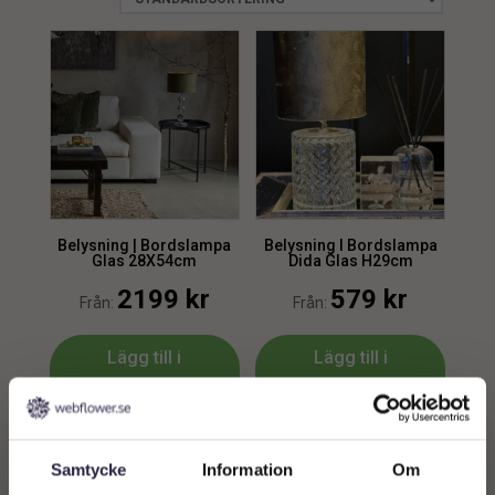
Belysning | Bordslampa
Belysning l Bordslampa
Glas 28X54cm
Dida Glas H29cm
2199
kr
579
kr
Från:
Från:
Lägg till i
Lägg till i
varukorg
varukorg
Samtycke
Information
Om