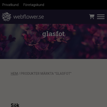
Privatkund
Företagskund
glasfot
HEM
/ PRODUKTER MÄRKTA ”GLASFOT”
Sök