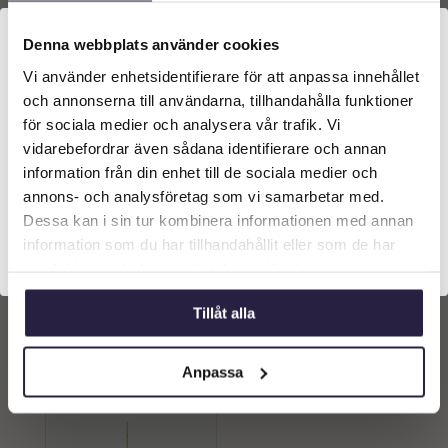
Denna webbplats använder cookies
Vi använder enhetsidentifierare för att anpassa innehållet
Välkommen till Webflower
och annonserna till användarna, tillhandahålla funktioner
Vilken typ av kund är du? Du kan alltid justera ditt val
för sociala medier och analysera vår trafik. Vi
längst upp på sidan.
vidarebefordrar även sådana identifierare och annan
information från din enhet till de sociala medier och
Företagskund (exkl. moms)
annons- och analysföretag som vi samarbetar med.
Julkula | Glaskula Twill
Julkula | Glaskula Twill
Dessa kan i sin tur kombinera informationen med annan
Avlång 8x15cm 2/set
Rund 10cm 2/set
information som du har tillhandahållit eller som de har
Privatkund (inkl. moms)
149
kr
137
kr
samlat in när du har använt deras tjänster.
Från:
Från:
Tillåt alla
Lägg till i
Lägg till i
varukorg
varukorg
Anpassa