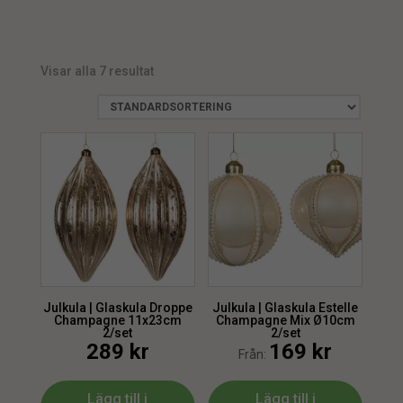
Julkula
5
min.
max.
Visar alla 7 resultat
min.
max.
Julkula | Glaskula Droppe
Julkula | Glaskula Estelle
Champagne 11x23cm
Champagne Mix Ø10cm
2/set
2/set
289
kr
169
kr
Från:
Lägg till i
Lägg till i