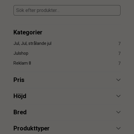
Kategorier
Jul, Jul, strålande jul
7
Julshop
7
Reklam 8
7
Pris
min.
max.
Höjd
min.
max.
Bred
min.
max.
min.
max.
Produkttyper