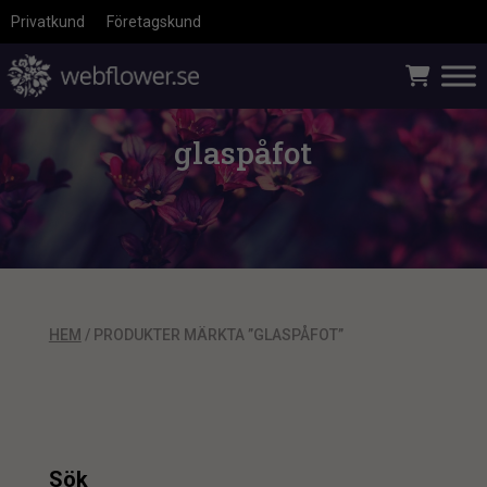
Privatkund
Företagskund
glaspåfot
HEM
/ PRODUKTER MÄRKTA ”GLASPÅFOT”
Sök