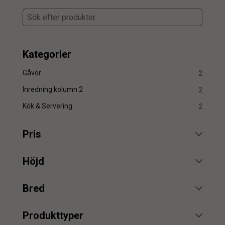
Kategorier
Gåvor
2
Inredning kolumn 2
2
Kök & Servering
2
Pris
min.
max.
Höjd
min.
max.
Bred
min.
max.
min.
max.
Produkttyper