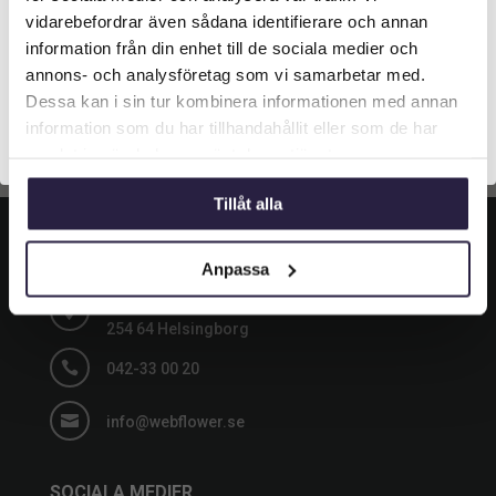
längst upp på sidan.
vidarebefordrar även sådana identifierare och annan
varukorg
varukorg
information från din enhet till de sociala medier och
Företagskund (exkl. moms)
annons- och analysföretag som vi samarbetar med.
Dessa kan i sin tur kombinera informationen med annan
information som du har tillhandahållit eller som de har
Privatkund (inkl. moms)
samlat in när du har använt deras tjänster.
Tillåt alla
KONTAKT
Anpassa
Grustagsgatan 13,

254 64 Helsingborg

042-33 00 20

info@webflower.se
SOCIALA MEDIER