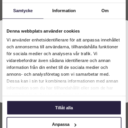
varukorg
varukorg
Samtycke
Information
Om
Denna webbplats använder cookies
Vi använder enhetsidentifierare för att anpassa innehållet
Välkommen till Webflower
och annonserna till användarna, tillhandahålla funktioner
Vilken typ av kund är du? Du kan alltid justera ditt val
för sociala medier och analysera vår trafik. Vi
längst upp på sidan.
vidarebefordrar även sådana identifierare och annan
information från din enhet till de sociala medier och
Företagskund (exkl. moms)
annons- och analysföretag som vi samarbetar med.
Pumpa | Konstgjord Rund
Dessa kan i sin tur kombinera informationen med annan
Glas Klar 15x12cm
information som du har tillhandahållit eller som de har
Privatkund (inkl. moms)
249
kr
samlat in när du har använt deras tjänster.
Från:
Tillåt alla
Lägg till i
varukorg
Anpassa