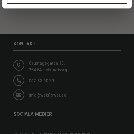
KONTAKT
Grustagsgatan 13,

254 64 Helsingborg

042-33 00 20

info@webflower.se
SOCIALA MEDIER
Följ oss och gilla oss på sociala medier.