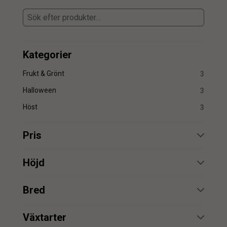
Kategorier
Frukt & Grönt
3
Halloween
3
Höst
3
Pris
min.
max.
Höjd
min.
max.
Bred
min.
max.
min.
max.
Växtarter