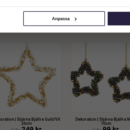
20cm
20cm
Privatkund (inkl. moms)
189
kr
189
kr
Från:
Från:
Anpassa
Lägg till i varukorg
Lägg till i varukorg
oration | Stjärna Bjällra Guld/Vit
Dekoration | Stjärna Bjällra M
26cm
10cm
249
kr
99
kr