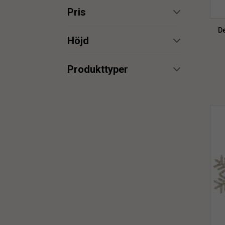
Pris
De
min.
max.
Höjd
min.
max.
Produkttyper
Dekoration
16
min.
max.
min.
max.