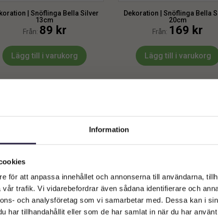
oration | Snöflinga Bella Silver
Dekoration | Snöflinga Bella S
13cm
20cm
89
kr
169
kr
Från:
Från:
Lägg till i varukorg
Lägg till i varukorg
Information
Välkommen till Webflower
Vilken typ av kund är du? Du kan alltid justera ditt val längst upp
cookies
på sidan.
e för att anpassa innehållet och annonserna till användarna, tillh
vår trafik. Vi vidarebefordrar även sådana identifierare och anna
Företagskund (exkl. moms)
nnons- och analysföretag som vi samarbetar med. Dessa kan i sin
har tillhandahållit eller som de har samlat in när du har använt 
oration | Snöflinga Gia Guld Mix
Dekoration | Snöflinga Gia Silv