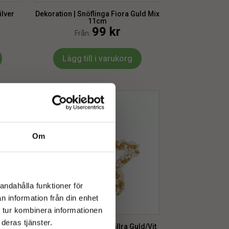
ilver
Dekoration | Snöflinga Fiora Guld Mix
11cm
99
kr
Från:
Lägg till i varukorg
Om
andahålla funktioner för
n information från din enhet
 tur kombinera informationen
deras tjänster.
er Mix
Dekoration | Stjärna Bjällra Guld/Vit