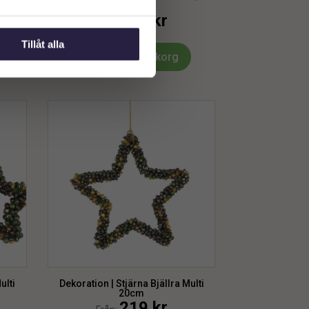
20cm
169
kr
Från:
Tillåt alla
Lägg till i varukorg
ulti
Dekoration | Stjärna Bjällra Multi
20cm
219
kr