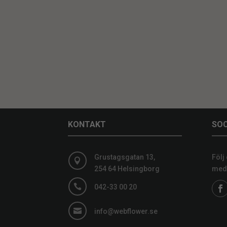
KONTAKT
SOC
Grustagsgatan 13,
Följ

254 64 Helsingborg
medi

042-33 00 20

info@webflower.se