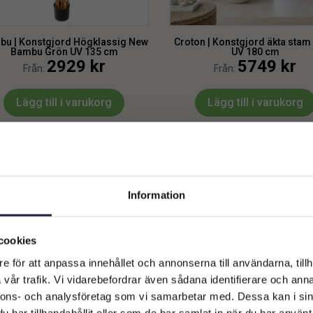
bu | Konstgjord Högklassig New
Croton | Konstgjord äkta stam
Bambu Grön UV 135 cm
UV 180 cm
2929
kr
5749
kr
Från:
Från:
Lägg till i varukorg
Lägg till i varukorg
Information
Välkommen till Webflower
Vilken typ av kund är du? Du kan alltid justera ditt val längst upp
cookies
på sidan.
e för att anpassa innehållet och annonserna till användarna, tillh
vår trafik. Vi vidarebefordrar även sådana identifierare och anna
Företagskund (exkl. moms)
nnons- och analysföretag som vi samarbetar med. Dessa kan i sin
har tillhandahållit eller som de har samlat in när du har använt 