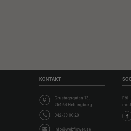
KONTAKT
SOC
Grustagsgatan 13,
Följ

254 64 Helsingborg
medi

042-33 00 20

info@webflower.se