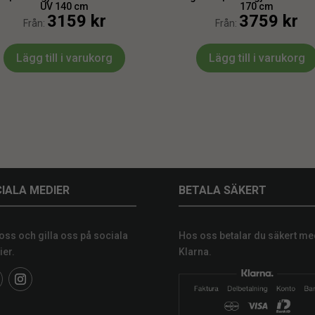
UV 140 cm
170 cm
3159
kr
3759
kr
Från:
Från:
Lägg till i varukorg
Lägg till i varukorg
IALA MEDIER
BETALA SÄKERT
 oss och gilla oss på sociala
Hos oss betalar du säkert me
er.
Klarna.