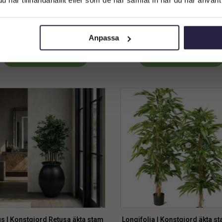
Privatkund (inkl. moms)
kus | Äkta flätat trädstam gröna
Fikus | Konstgjord äkta stam 
konstgjorda blad UV 170 cm
Mini Natasja UV 110 cm
4249
kr
2179
kr
Från:
Från:
Anpassa
Lägg till i varukorg
Lägg till i varukorg
us | Konstgjord Retusa äkta stam
Longifolia | Konstgjord äkta s