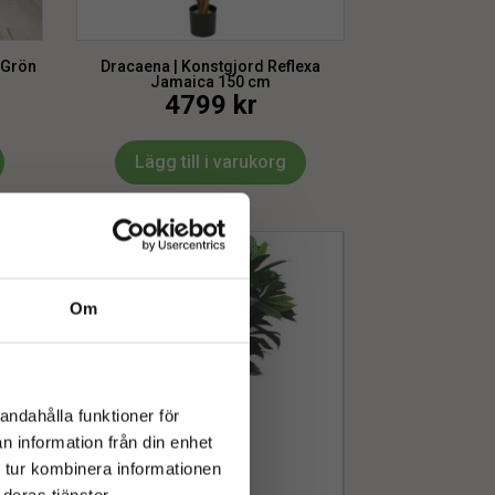
 Grön
Dracaena | Konstgjord Reflexa
Jamaica 150 cm
4799
kr
Lägg till i varukorg
Om
andahålla funktioner för
n information från din enhet
 tur kombinera informationen
deras tjänster.