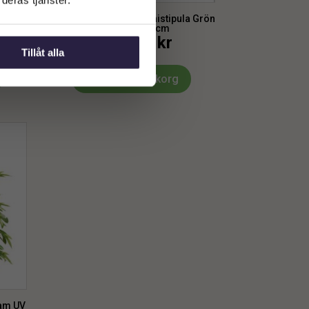
liten
Fikus | Konstgjord Cyathistipula Grön
äkta stam 170cm
5939
kr
Från:
Tillåt alla
Lägg till i varukorg
tam UV